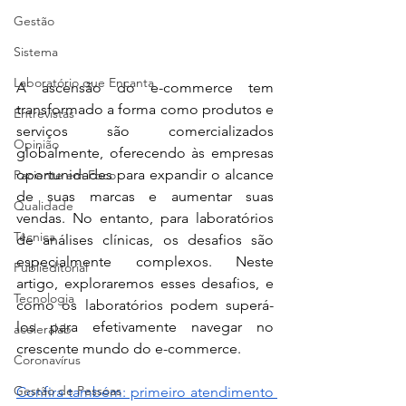
Gestão
Sistema
Laboratório que Encanta
A ascensão do e-commerce tem 
transformado a forma como produtos e 
Entrevistas
serviços são comercializados 
Opinião
globalmente, oferecendo às empresas 
oportunidades para expandir o alcance 
Paciente em Foco
de suas marcas e aumentar suas 
Qualidade
vendas. No entanto, para laboratórios 
Técnica
de análises clínicas, os desafios são 
especialmente complexos. Neste 
Publieditorial
artigo, exploraremos esses desafios, e 
Tecnologia
como os laboratórios podem superá-
los para efetivamente navegar no 
aceleralab
crescente mundo do e-commerce.
Coronavírus
Gestão de Pessoas
Confira também: primeiro atendimento 