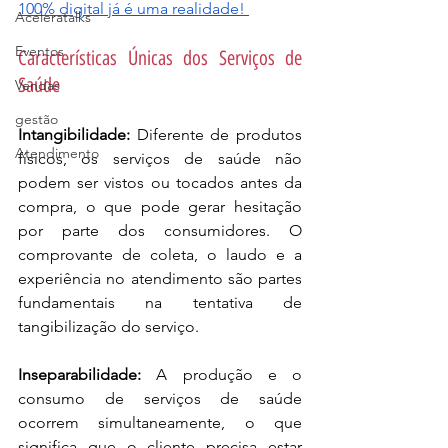
100% digital já é uma realidade! 
Aceleratalks
Eventos
Características Únicas dos Serviços de 
Saúde
Vendas
gestão
Intangibilidade:
 Diferente de produtos 
Atendimento
físicos, os serviços de saúde não 
podem ser vistos ou tocados antes da 
compra, o que pode gerar hesitação 
por parte dos consumidores. O 
comprovante de coleta, o laudo e a 
experiência no atendimento são partes 
fundamentais na tentativa de 
tangibilização do serviço.
Inseparabilidade:
 A produção e o 
consumo de serviços de saúde 
ocorrem simultaneamente, o que 
significa que o cliente precisa estar 