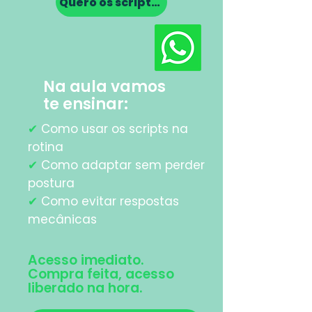
Quero os scripts agora
Na aula vamos
te ensinar:
✔
Como usar os scripts na
rotina
✔
Como adaptar sem perder
postura
✔
Como evitar respostas
mecânicas
Acesso imediato.
Compra feita, acesso
liberado na hora.