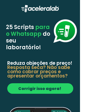
25 Scripts
para
o Whatsapp
do
seu
laboratório!
Reduza objeções de preço!
Resposta seca? Não sabe
como cobrar preços e
apresentar orçamentos?
Corrigir isso agora!