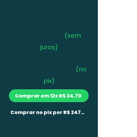
por 1 mês para
dúvidas e apoio no
uso dos scripts
R$ 24,70
12x
(sem
juros)
ou
R$ 247,00
À vista
(no
pix)
Comprar em 12x R$ 24,70
Comprar no pix por R$ 247,00