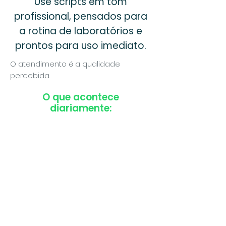
Use scripts em tom
profissional, pensados para
a rotina de laboratórios e
prontos para uso imediato.
O atendimento é a qualidade
percebida.
O que acontece
diariamente:
✔ Respostas diferentes para
o mesmo paciente
✔ Insegurança ao falar de
valores e exames
✔ Mensagens longas, frias ou
confusas
✔ Objeções simples que
travam a conversa