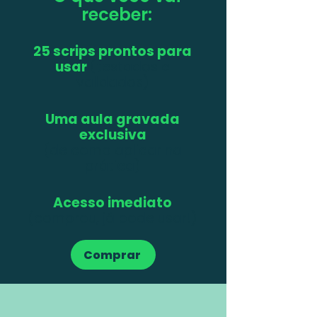
receber:
25 scrips prontos para
usar
(testados e
validados)
Uma aula gravada
exclusiva
(de como aplicar na
prática)
Acesso imediato
(comprou, já pode usar!)
Comprar