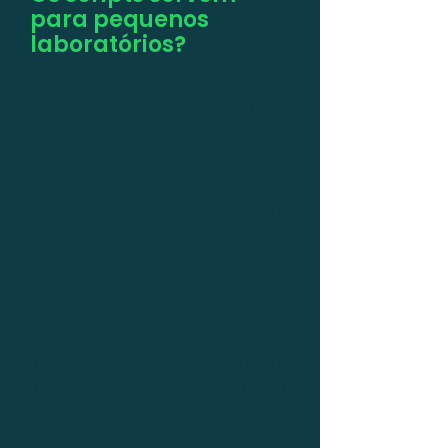
para pequenos
laboratórios?
Sim!
Os scripts foram criados
como modelos de conversa,
com exemplos práticos que
podem e devem ser
ajustados à realidade de
cada laboratório. Além disso,
você pode usá-los como
base para novos scripts!
O objetivo do material é
padronizar a qualidade da
conversa, reduzir objeções
de preço e melhorar a
experiência do cliente.