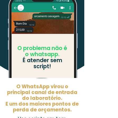
O problema não é
o whatsapp.
​É atender sem
script!
O WhatsApp virou o
principal canal de entrada
do laboratório.
E um dos maiores pontos de
perda de orçamentos.