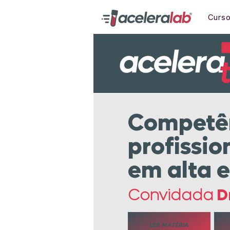
Curs
Competê
profissio
em alta 
Convidada
D
LER MATÉRIA