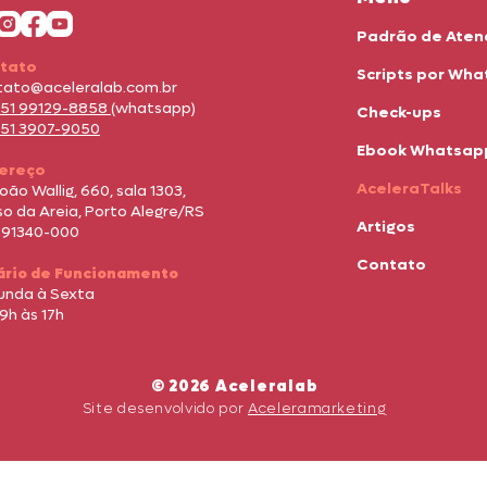
Padrão de Ate
tato
Scripts por Wh
tato@aceleralab.com.br
 51 99129-8858
(whatsapp)
Check-ups
 51 3907-9050
Ebook Whatsap
ereço
AceleraTalks
João Wallig, 660, sala 1303,
o da Areia, Porto Alegre/RS
Artigos
 91340-000
Contato
ário de Funcionamento
unda à Sexta
9h às 17h
© 2026 Aceleralab
Site desenvolvido por
Aceleramarketing