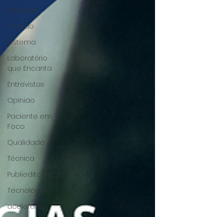
Mercado
Gestão
Sistema
Laboratório
que Encanta
Entrevistas
Opinião
Paciente em
Foco
Qualidade
Técnica
Publieditorial
Tecnologia
aceleralab