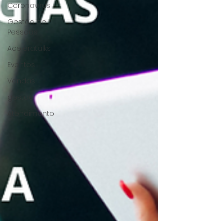
Coronavírus
Gestão de
Pessoas
Aceleratalks
Eventos
Vendas
gestão
Atendimento