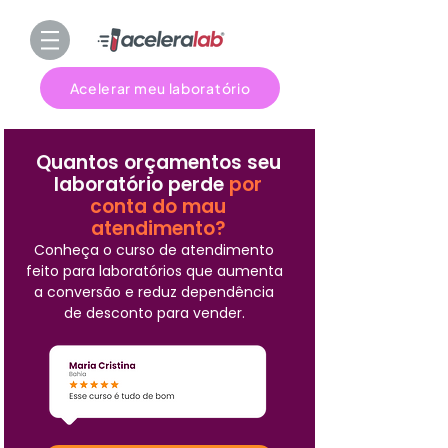
Acelerar meu laboratório
Quantos orçamentos seu
laboratório perde
por
conta do mau
atendimento?
Conheça o curso de atendimento
feito para laboratórios que aumenta
a conversão e reduz dependência
de desconto para vender.