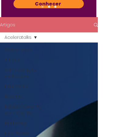
Conhecer
Artigos
Aceleratalks
Todos posts
Artigos
Administração
de Pessoal
Financeiro
Notícias
Relacionamento
com Cliente
Marketing
Downloads