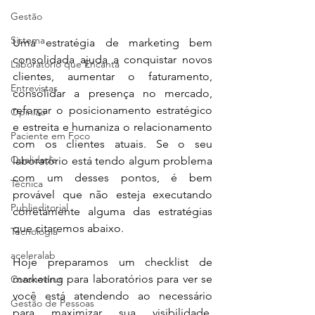
Gestão
Sistema
Uma estratégia de marketing bem 
consolidada ajuda a conquistar novos 
Laboratório que Encanta
clientes, aumentar o faturamento, 
Entrevistas
consolidar a presença no mercado, 
reforçar o posicionamento estratégico 
Opinião
e estreita e humaniza o relacionamento 
Paciente em Foco
com os clientes atuais. Se o seu 
Qualidade
laboratório está tendo algum problema 
com um desses pontos, é bem 
Técnica
provável que não esteja executando 
Publieditorial
corretamente alguma das estratégias 
que citaremos abaixo.
Tecnologia
aceleralab
Hoje preparamos um checklist de 
marketing para laboratórios para ver se 
Coronavírus
você está atendendo ao necessário 
Gestão de Pessoas
para maximizar sua visibilidade, 