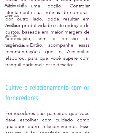
Aceleratalks
não é uma opção. Controlar 
atentamente suas rotinas de compras, 
Eventos
por outro lado, pode resultar em 
Vendas
melhor produtividade e até redução de 
custos, baseada em maior margem de 
gestão
negociação, sem a pressão da 
urgência. Então, acompanhe essas 
Atendimento
recomendações que o Aceleralab 
elaborou, para que você supere com 
tranquilidade mais esse desafio:
Cultive o relacionamento com os 
fornecedores
Fornecedores são parceiros que você 
deve escolher com cuidado como 
qualquer outro relacionamento. Esse 
assunto já foi abordado no blog da 