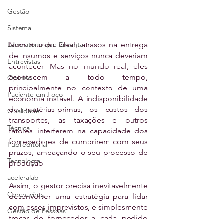
Gestão
Sistema
Laboratório que Encanta
Num mundo ideal, atrasos na entrega 
de insumos e serviços nunca deveriam 
Entrevistas
acontecer. Mas no mundo real, eles 
acontecem a todo tempo, 
Opinião
principalmente no contexto de uma 
Paciente em Foco
economia instável. A indisponibilidade 
de matérias-primas, os custos dos 
Qualidade
transportes, as taxações e outros 
Técnica
fatores interferem na capacidade dos 
fornecedores de cumprirem com seus 
Publieditorial
prazos, ameaçando o seu processo de 
Tecnologia
produção. 
aceleralab
Assim, o gestor precisa inevitavelmente 
Coronavírus
desenvolver uma estratégia para lidar 
com esses imprevistos, e simplesmente 
Gestão de Pessoas
trocar de fornecedor a cada pedido 