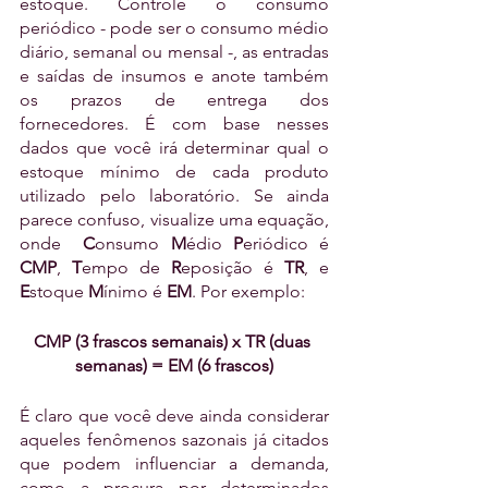
estoque. Controle o consumo 
periódico - pode ser o consumo médio 
diário, semanal ou mensal -, as entradas 
e saídas de insumos e anote também 
os prazos de entrega dos 
fornecedores. É com base nesses 
dados que você irá determinar qual o 
estoque mínimo de cada produto 
utilizado pelo laboratório. Se ainda 
parece confuso, visualize uma equação, 
onde  
C
onsumo 
M
édio 
P
eriódico é 
CMP
, 
T
empo de 
R
eposição é
 TR
, e 
E
stoque 
M
ínimo é 
EM
. Por exemplo:
CMP (3 frascos semanais) x TR (duas 
semanas) = EM (6 frascos)
É claro que você deve ainda considerar 
aqueles fenômenos sazonais já citados 
que podem influenciar a demanda, 
como a procura por determinados 