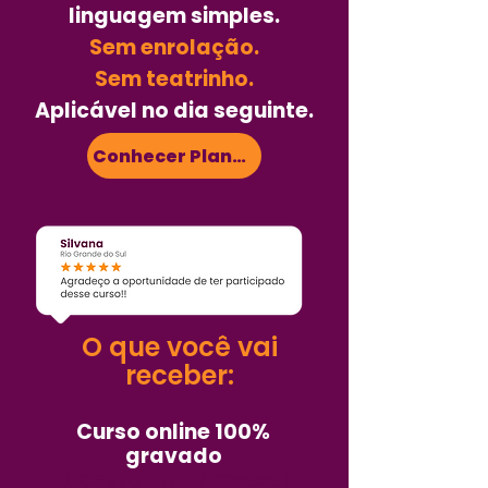
linguagem simples
.
Sem enrolação.
Sem teatrinho.
Aplicável no dia seguinte.
Conhecer Planos
O que você vai
receber:
Curso online 100%
gravado
(acesso por 12 meses)