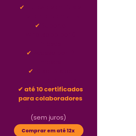
✔
Aulas disponíveis
instantaneamente
✔
Suporte
Whatsapp por 6
meses
✔
Acesso por 12
meses
✔
10 scripts de
venda gratuitos
✔ até 10 certificados
para colaboradores
R$ 149,60
12x
(sem juros)
Comprar em até 12x