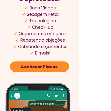
✔
Boas Vindas
✔
⁠Sexagem Fetal
✔
Toxicológico
✔
⁠Check-up
✔
Orçamentos em geral
✔
Rebatendo objeções
✔
Cobrando orçamentos
✔
⁠E mais!
Conhecer Planos