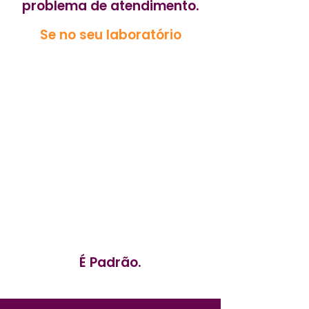
problema de atendimento.
Se no seu laboratório
✔ Cada recepcionista
atende de um jeito...
✔ Os pacientes reclamam de
frieza ou desorganização...
✔ A equipe não sabe explicar
valores, nem orientar sobre
check-ups…
✔ Só consegue vender
dando desconto
Então o que falta não é
boa vontade.
É Padrão.