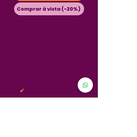
Comprar à vista (-20%)
Plano
Business 25
✔
Aulas disponíveis
instantaneamente
✔
Suporte
Whatsapp por 6
meses
✔
Acesso por 12