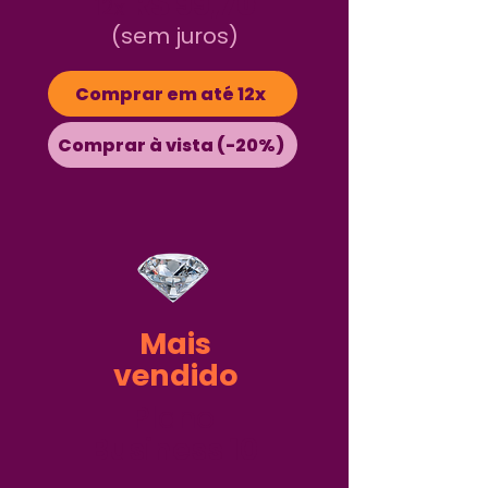
R$ 99,70
12x
(sem juros)
Comprar em até 12x
Comprar à vista (-20%)
Mais
vendido
Plano
Business 10