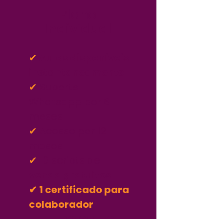
Plano
Individual
✔
Aulas disponíveis
instantaneamente
✔
Suporte
Whatsapp por 6
meses
✔
Acesso por 12
meses
✔
10 scripts de
venda gratuitos
✔ 1 certificado para
colaborador