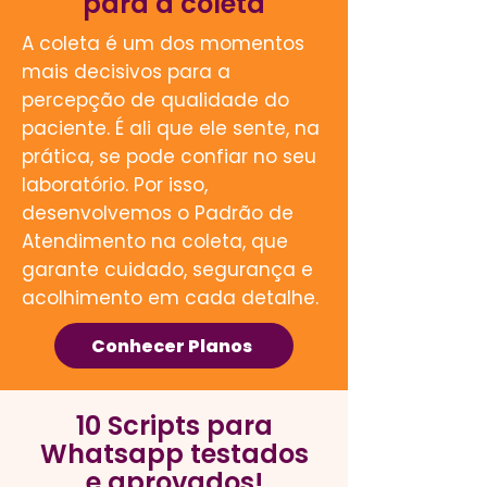
para a coleta
A coleta é um dos momentos
mais decisivos para a
percepção de qualidade do
paciente. É ali que ele sente, na
prática, se pode confiar no seu
laboratório. Por isso,
desenvolvemos o Padrão de
Atendimento na coleta, que
garante cuidado, segurança e
acolhimento em cada detalhe.
Conhecer Planos
10 Scripts para
Whatsapp testados
e aprovados!