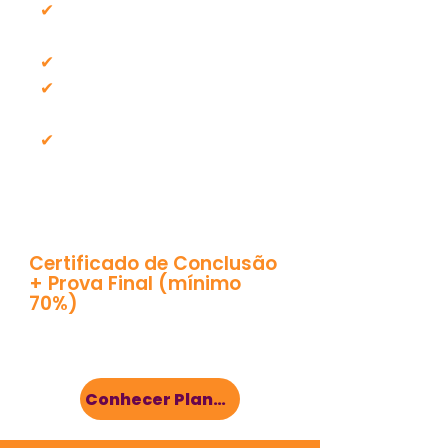
✔
Checklist de Postura
Profissional
✔
Guia de Perfis de Pacientes
✔
Guia de Apresentação de
Check-ups
✔
10 Scripts de Atendimento
para apresentar exames,
check-ups e rebater
objeções.
Certificado de Conclusão
+ Prova Final (mínimo
70%)
Conhecer Planos