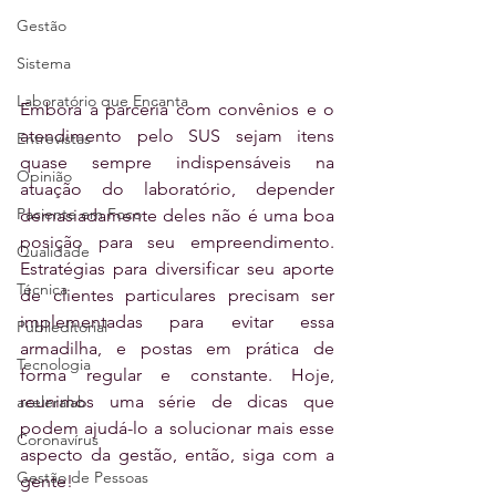
Gestão
Sistema
Laboratório que Encanta
Embora a parceria com convênios e o 
atendimento pelo SUS sejam itens 
Entrevistas
quase sempre indispensáveis na 
Opinião
atuação do laboratório, depender 
Paciente em Foco
demasiadamente deles não é uma boa 
posição para seu empreendimento. 
Qualidade
Estratégias para diversificar seu aporte 
Técnica
de clientes particulares precisam ser 
implementadas para evitar essa 
Publieditorial
armadilha, e postas em prática de 
Tecnologia
forma regular e constante. Hoje, 
reunimos uma série de dicas que 
aceleralab
podem ajudá-lo a solucionar mais esse 
Coronavírus
aspecto da gestão, então, siga com a 
Gestão de Pessoas
gente!