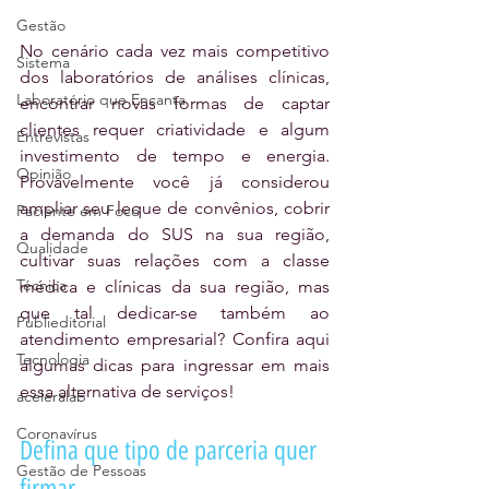
Gestão
No cenário cada vez mais competitivo 
Sistema
dos laboratórios de análises clínicas, 
Laboratório que Encanta
encontrar novas formas de captar 
clientes requer criatividade e algum 
Entrevistas
investimento de tempo e energia. 
Opinião
Provavelmente você já considerou 
ampliar seu leque de convênios, cobrir 
Paciente em Foco
a demanda do SUS na sua região, 
Qualidade
cultivar suas relações com a classe 
Técnica
médica e clínicas da sua região, mas 
que tal dedicar-se também ao 
Publieditorial
atendimento empresarial? Confira aqui 
Tecnologia
algumas dicas para ingressar em mais 
essa alternativa de serviços!
aceleralab
Coronavírus
Defina que tipo de parceria quer 
Gestão de Pessoas
firmar