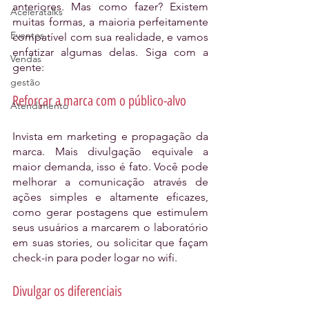
anteriores. Mas como fazer? Existem 
Aceleratalks
muitas formas, a maioria perfeitamente 
Eventos
compatível com sua realidade, e vamos 
enfatizar algumas delas. Siga com a 
Vendas
gente:
gestão
Reforçar a marca com o público-alvo
Atendimento
Invista em marketing e propagação da 
marca. Mais divulgação equivale a 
maior demanda, isso é fato. Você pode 
melhorar a comunicação através de 
ações simples e altamente eficazes, 
como gerar postagens que estimulem 
seus usuários a marcarem o laboratório 
em suas stories, ou solicitar que façam 
check-in para poder logar no wifi. 
Divulgar os diferenciais