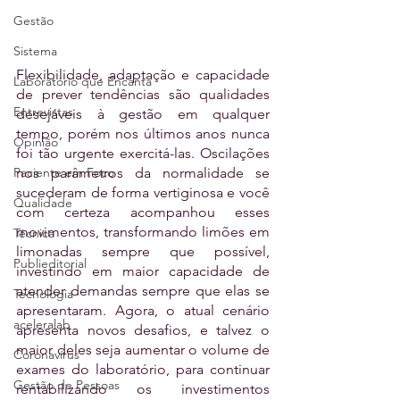
Gestão
Sistema
Flexibilidade, adaptação e capacidade 
Laboratório que Encanta
de prever tendências são qualidades 
Entrevistas
desejáveis à gestão em qualquer 
tempo, porém nos últimos anos nunca 
Opinião
foi tão urgente exercitá-las. Oscilações 
Paciente em Foco
nos parâmetros da normalidade se 
sucederam de forma vertiginosa e você 
Qualidade
com certeza acompanhou esses 
movimentos, transformando limões em 
Técnica
limonadas sempre que possível, 
Publieditorial
investindo em maior capacidade de 
atender demandas sempre que elas se 
Tecnologia
apresentaram. Agora, o atual cenário 
aceleralab
apresenta novos desafios, e talvez o 
maior deles seja aumentar o volume de 
Coronavírus
exames do laboratório, para continuar 
Gestão de Pessoas
rentabilizando os investimentos 