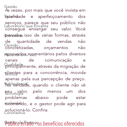
Gestão
Às vezes, por mais que você invista em 
Sistema
qualidade e aperfeiçoamento dos 
serviços, parece que seu público não 
Laboratório que Encanta
consegue enxergar seu valor. Você 
percebe isso de várias formas, através 
Entrevistas
de quantidade de vendas não 
Opinião
concretizadas, orçamentos não 
aprovados, comentários pelos diversos 
Paciente em Foco
canais de comunicação e 
Qualidade
principalmente, através da migração de 
clientes para a concorrência, movida 
Técnica
apenas pela sua percepção de preço. 
Publieditorial
Na verdade, quando o cliente não vê 
seu valor, pelo menos um dos 
Tecnologia
problemas abaixo pode estar 
aceleralab
ocorrendo, e o gestor pode agir para 
solucioná-lo. Confira:
Coronavírus
Gestão de Pessoas
Público errado - os benefícios oferecidos 