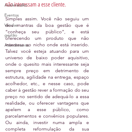
não interessam a esse cliente.
Aceleratalks
Eventos
Simples assim. Você não seguiu um 
Vendas
dos mantras da boa gestão que é 
“conheça seu público”, e está 
gestão
oferecendo um produto que não 
interessa ao nicho onde está inserido. 
Atendimento
Talvez você esteja atuando para um 
universo de baixo poder aquisitivo, 
onde o quesito mais interessante seja 
sempre preço em detrimento de 
estrutura, agilidade na entrega, espaço 
acolhedor, etc., e nesse caso, pode 
caber à gestão rever a formação do seu 
preço no sentido de adequá-lo a essa 
realidade, ou oferecer vantagens que 
apelem a esse público, como 
parcelamentos e convênios populares. 
Ou ainda, investir numa ampla e 
completa reformulação da sua 