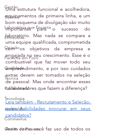
Gestão
Uma estrutura funcional e acolhedora, 
equipamentos de primeira linha, e um 
Sistema
bom esquema de divulgação são muito 
Laboratório que Encanta
importantes para o sucesso do 
laboratório. Mas nada se compara a 
Entrevistas
uma equipe qualificada, comprometida 
Opinião
com os objetivos da empresa e 
engajada no seu crescimento. Esse é o 
Paciente em Foco
combustível que faz mover todo seu 
Qualidade
empreendimento, e por isso cuidados 
extras devem ser tomados na seleção 
Técnica
de pessoal. Mas onde encontrar esses 
colaboradores que fazem a diferença?
Publieditorial
Tecnologia
Leia também - Recrutamento e Seleção: 
quais habilidades procurar em seus 
aceleralab
candidatos?
Coronavírus
Assim como você faz uso de todos os 
Gestão de Pessoas