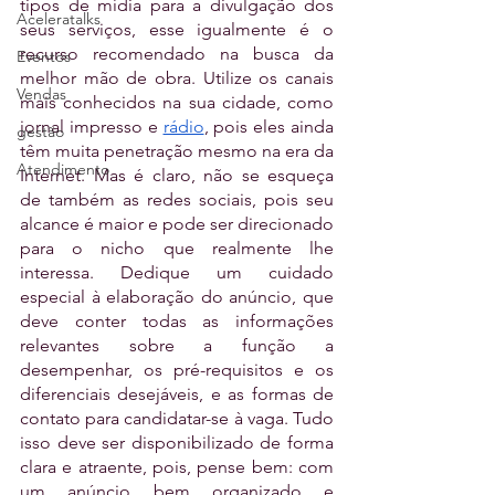
tipos de mídia para a divulgação dos 
Aceleratalks
seus serviços, esse igualmente é o 
recurso recomendado na busca da 
Eventos
melhor mão de obra. Utilize os canais 
Vendas
mais conhecidos na sua cidade, como 
jornal impresso e 
rádio
, pois eles ainda 
gestão
têm muita penetração mesmo na era da 
Atendimento
Internet. Mas é claro, não se esqueça 
de também as redes sociais, pois seu 
alcance é maior e pode ser direcionado 
para o nicho que realmente lhe 
interessa. Dedique um cuidado 
especial à elaboração do anúncio, que 
deve conter todas as informações 
relevantes sobre a função a 
desempenhar, os pré-requisitos e os 
diferenciais desejáveis, e as formas de 
contato para candidatar-se à vaga. Tudo 
isso deve ser disponibilizado de forma 
clara e atraente, pois, pense bem: com 
um anúncio bem organizado e 