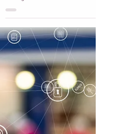
4 min de leitura
Como Divulgar o Laboratório
com Pouco Investimento
Pressionados pelas baixas margens de
contribuição dos exames laboratoriais,
muitos gestores decidem abandonar
algumas das contas...