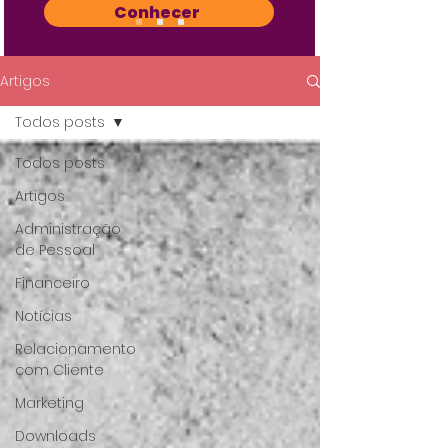
Conhecer
Artigos
Todos posts
Todos posts
Artigos
Administração
de Pessoal
Financeiro
Notícias
Relacionamento
com Cliente
Marketing
Downloads