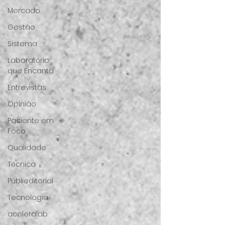
Mercado
Gestão
Sistema
Laboratório
que Encanta
Entrevistas
Opinião
Paciente em
Foco
Qualidade
Técnica
Publieditorial
Tecnologia
aceleralab