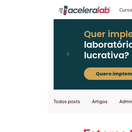
Curs
Quer impl
laboratóri
lucrativa?
Quero implem
Todos posts
Artigos
Admin
Marketing
Downloads