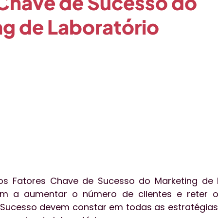
 Chave de Sucesso do
g de Laboratório
o
Qualidade
Técnica
Publieditorial
Tecnol
essoas
Aceleratalks
Eventos
Vendas
gest
os Fatores Chave de Sucesso do Marketing de La
am a aumentar o número de clientes e reter os
Sucesso devem constar em todas as estratégias 