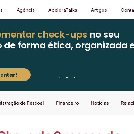
os
Agência
AceleraTalks
Artigos
Conta
ementar check-ups
no seu
o de forma ética, organizada 
entar!
istração de Pessoal
Financeiro
Notícias
Relac
Mercado
Gestão
Sistema
Laboratório que E