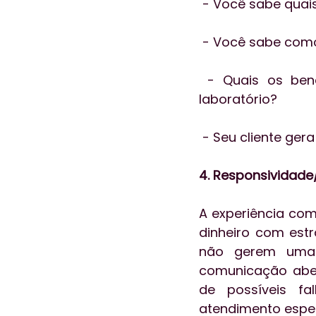
 - Você sabe quai
 - Você sabe como
 - Quais os benefícios percebidos pelos clientes que já frequentam o seu 
laboratório?
 - Seu cliente ger
4. Responsividad
A experiência com 
dinheiro com estr
não gerem uma r
comunicação abert
de possíveis f
atendimento espe