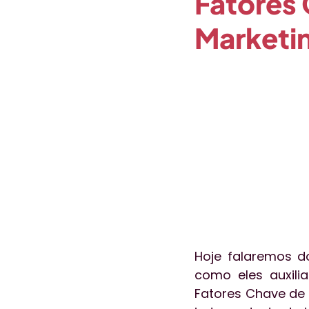
Fatores
Marketin
Opinião
Paciente em Foc
Coronavírus
Gestão de P
Hoje falaremos d
como eles auxili
Fatores Chave de 