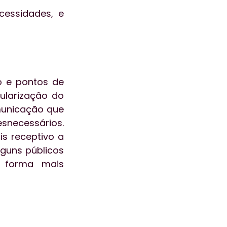
essidades, e 
 e pontos de 
larização do 
municação que 
necessários. 
s receptivo a 
guns públicos 
 forma mais 