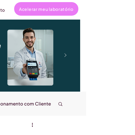
Acelerar meu laboratório
to
e
ionamento com Cliente
ncanta
Entrevistas