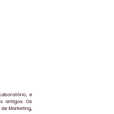
ogia
aceleralab
ão
Atendimento
boratório, e 
 antigos. Os 
de Marketing, 