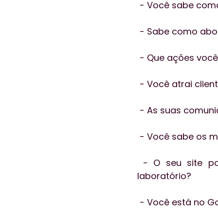
 - Você sabe como
 - Sabe como abo
 - Que ações você
 - Você atrai cli
 - As suas comuni
 - Você sabe os m
 - O seu site possui as informações que facilitam as informações do seu 
laboratório?
 - Você está no G