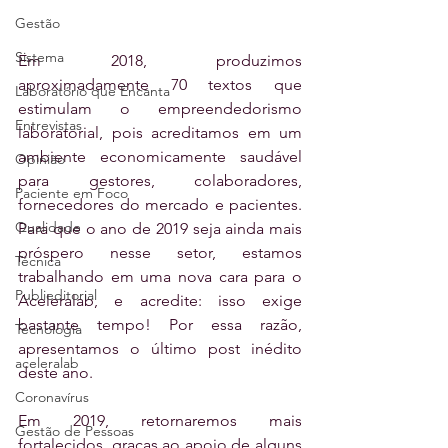
Gestão
Sistema
Em 2018, produzimos 
aproximadamente 70 textos que 
Laboratório que Encanta
estimulam o empreendedorismo 
Entrevistas
laboratorial, pois acreditamos em um 
ambiente economicamente saudável 
Opinião
para gestores, colaboradores, 
Paciente em Foco
fornecedores do mercado e pacientes. 
Qualidade
Para que o ano de 2019 seja ainda mais 
próspero nesse setor, estamos 
Técnica
trabalhando em uma nova cara para o 
Publieditorial
Aceleralab, e acredite: isso exige 
bastante tempo! Por essa razão, 
Tecnologia
apresentamos o último post inédito 
aceleralab
deste ano.
Coronavírus
Em 2019, retornaremos mais 
Gestão de Pessoas
fortalecidos, graças ao apoio de alguns 