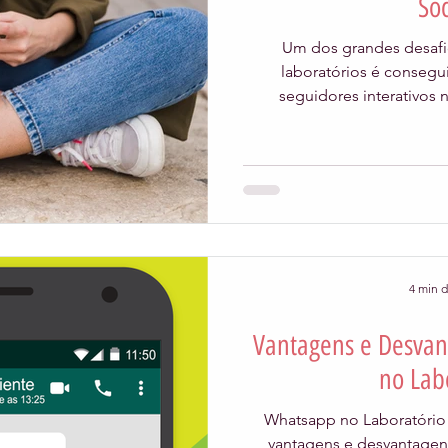
Soc
Um dos grandes desafi
laboratórios é conseg
4 min d
Vantagens e Desva
no Lab
Whatsapp no Laboratório 
vantagens e desvantagen