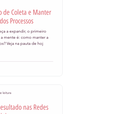
o de Coleta e Manter
aceleralab
dos Processos
a a expandir, o primeiro
Atendimento
a mente é: como manter a
s? Veja na pauta de hoj
e leitura
esultado nas Redes