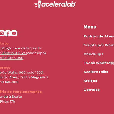
Menu
Padrão de Ate
tato
Scripts por Wh
tato@aceleralab.com.br
 51 99129-8858
(whatsapp)
Check-ups
 51 3907-9050
Ebook Whatsap
ereço
AceleraTalks
João Wallig, 660, sala 1303,
o da Areia, Porto Alegre/RS
Artigos
 91340-000
Contato
ário de Funcionamento
unda à Sexta
9h às 17h