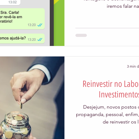
iremos falar n
3 min d
Reinvestir no Labo
Investimentos
Desjejum, novos postos d
propaganda, pessoal, enfim,
de reinvestir os