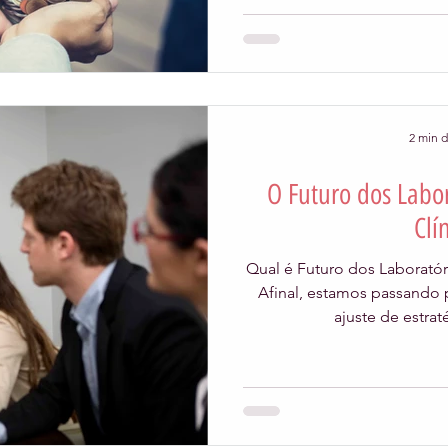
2 min d
O Futuro dos Labor
Clí
Qual é Futuro dos Laboratór
Afinal, estamos passando
ajuste de estra