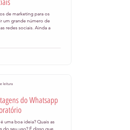
iais
os de marketing para os
uir um grande número de
seguidores interativos nas redes sociais. Ainda a
e leitura
ntagens do Whatsapp
oratório
é uma boa ideia? Quais as
s do seu uso? É disso que