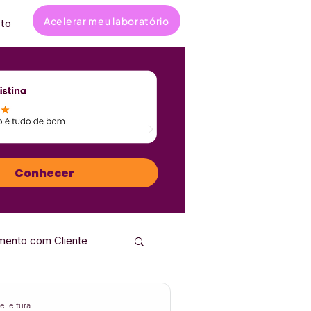
Acelerar meu laboratório
to
Conhecer
mento com Cliente
ta
Entrevistas
e leitura