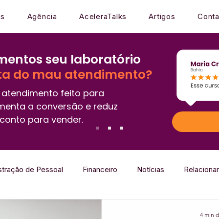
os
Agência
AceleraTalks
Artigos
Conta
entos seu laboratório
ta do mau atendimento?
atendimento feito para
menta a conversão e reduz
conto para vender.
stração de Pessoal
Financeiro
Notícias
Relaciona
Mercado
Gestão
Sistema
Laboratório que Encan
4 min d