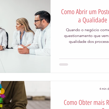
Como Abrir um Post
Qualidade
Técnica
Publieditorial
Tecnologia
a Qualidade 
Quando o negócio começ
soas
Aceleratalks
Eventos
Vendas
gestão
questionamento que vem 
qualidade dos processo
4 min d
Como Obter mais R