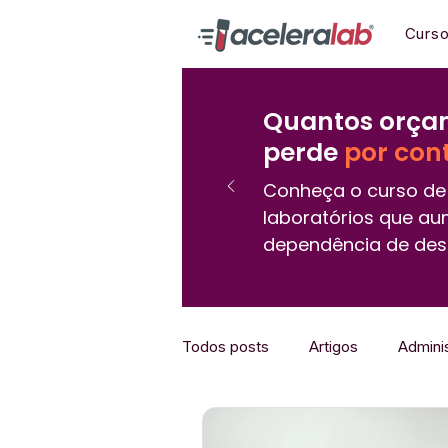
Curs
Quantos orçam
perde
por con
Conheça o curso de 
laboratórios que au
dependência de des
Todos posts
Artigos
Admini
Marketing
Downloads