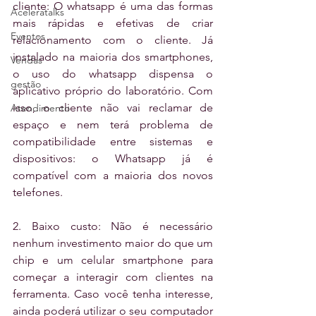
cliente: O whatsapp é uma das formas 
Aceleratalks
mais rápidas e efetivas de criar 
Eventos
relacionamento com o cliente. Já 
instalado na maioria dos smartphones, 
Vendas
o uso do whatsapp dispensa o 
gestão
aplicativo próprio do laboratório. Com 
isso, o cliente não vai reclamar de 
Atendimento
espaço e nem terá problema de 
compatibilidade entre sistemas e 
dispositivos: o Whatsapp já é 
compatível com a maioria dos novos 
telefones.
2. Baixo custo: Não é necessário 
nenhum investimento maior do que um 
chip e um celular smartphone para 
começar a interagir com clientes na 
ferramenta. Caso você tenha interesse, 
ainda poderá utilizar o seu computador 