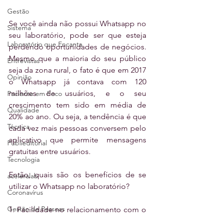
Gestão
Se você ainda não possui Whatsapp no 
Sistema
seu laboratório, pode ser que esteja 
Laboratório que Encanta
perdendo oportunidades de negócios. 
Mesmo que a maioria do seu público 
Entrevistas
seja da zona rural, o fato é que em 2017 
Opinião
o Whatsapp já contava com 120 
milhões de usuários, e o seu 
Paciente em Foco
crescimento tem sido em média de 
Qualidade
20% ao ano. Ou seja, a tendência é que 
Técnica
cada vez mais pessoas conversem pelo 
aplicativo que permite mensagens 
Publieditorial
gratuitas entre usuários.
Tecnologia
Então, quais são os benefícios de se 
aceleralab
utilizar o Whatsapp no laboratório?
Coronavírus
Gestão de Pessoas
1. Facilidade no relacionamento com o 