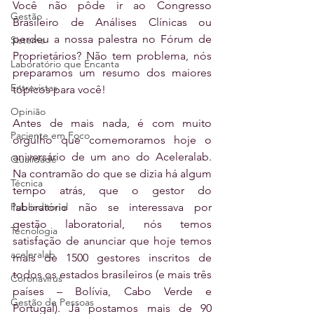
Você não pôde ir ao Congresso 
Gestão
Brasileiro de Análises Clínicas ou 
perdeu a nossa palestra no Fórum de 
Sistema
Proprietários? Não tem problema, nós 
Laboratório que Encanta
preparamos um resumo dos maiores 
Entrevistas
tópicos para você!
Opinião
Antes de mais nada, é com muito 
Paciente em Foco
orgulho que comemoramos hoje o 
aniversário de um ano do Aceleralab. 
Qualidade
Na contramão do que se dizia há algum 
Técnica
tempo atrás, que o gestor do 
Publieditorial
laboratório não se interessava por 
gestão laboratorial, nós temos 
Tecnologia
satisfação de anunciar que hoje temos 
aceleralab
mais de 1500 gestores inscritos de 
todos os estados brasileiros (e mais três 
Coronavírus
países – Bolívia, Cabo Verde e 
Gestão de Pessoas
Portugal). Já postamos mais de 90 