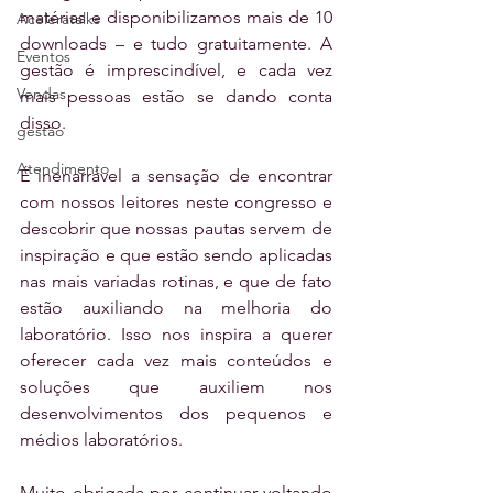
matérias e disponibilizamos mais de 10 
Aceleratalks
downloads – e tudo gratuitamente. A 
Eventos
gestão é imprescindível, e cada vez 
Vendas
mais pessoas estão se dando conta 
disso.
gestão
Atendimento
É inenarrável a sensação de encontrar 
com nossos leitores neste congresso e 
descobrir que nossas pautas servem de 
inspiração e que estão sendo aplicadas 
nas mais variadas rotinas, e que de fato 
estão auxiliando na melhoria do 
laboratório. Isso nos inspira a querer 
oferecer cada vez mais conteúdos e 
soluções que auxiliem nos 
desenvolvimentos dos pequenos e 
médios laboratórios.   
Muito obrigada por continuar voltando 