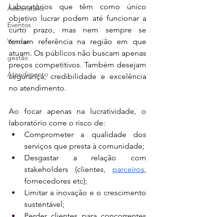
Laboratórios que têm como único 
Aceleratalks
objetivo lucrar podem até funcionar a 
Eventos
curto prazo, mas nem sempre se 
Vendas
tornam referência na região em que 
atuam. Os públicos não buscam apenas 
gestão
preços competitivos. Também desejam 
Atendimento
segurança, credibilidade e excelência 
no atendimento.
Ao focar apenas na lucratividade, o 
laboratório corre o risco de:
Comprometer a qualidade dos 
serviços que presta à comunidade;
Desgastar a relação com 
stakeholders (clientes, 
parceiros
, 
fornecedores etc);
Limitar a inovação e o crescimento 
sustentável;
Perder clientes para concorrentes 