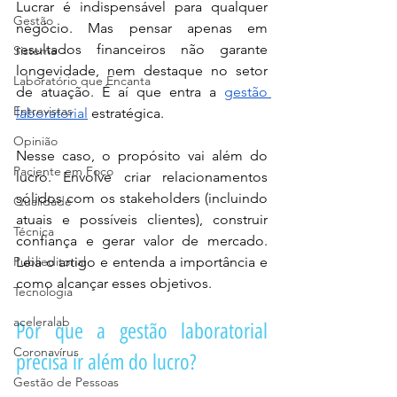
Lucrar é indispensável para qualquer 
Gestão
negócio. Mas pensar apenas em 
resultados financeiros não garante 
Sistema
longevidade, nem destaque no setor 
Laboratório que Encanta
de atuação. É aí que entra a 
gestão 
Entrevistas
laboratorial
 estratégica.
Opinião
Nesse caso, o propósito vai além do 
Paciente em Foco
lucro. Envolve criar relacionamentos 
sólidos com os stakeholders (incluindo 
Qualidade
atuais e possíveis clientes), construir 
Técnica
confiança e gerar valor de mercado. 
Publieditorial
Leia o artigo e entenda a importância e 
como alcançar esses objetivos.
Tecnologia
aceleralab
Por que a gestão laboratorial 
Coronavírus
precisa ir além do lucro?
Gestão de Pessoas