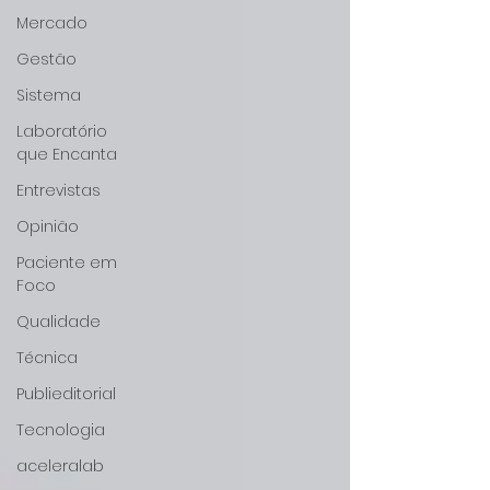
Mercado
Gestão
Sistema
Laboratório
que Encanta
Entrevistas
Opinião
Paciente em
Foco
Qualidade
Técnica
Publieditorial
Tecnologia
aceleralab