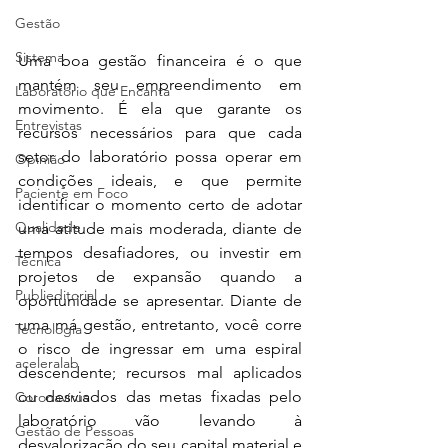
Gestão
Sistema
Uma boa gestão financeira é o que 
mantém seu empreendimento em 
Laboratório que Encanta
movimento. É ela que garante os 
Entrevistas
recursos necessários para que cada 
setor do laboratório possa operar em 
Opinião
condições ideais, e que permite 
Paciente em Foco
identificar o momento certo de adotar 
Qualidade
uma atitude mais moderada, diante de 
tempos desafiadores, ou investir em 
Técnica
projetos de expansão quando a 
Publieditorial
oportunidade se apresentar. Diante de 
uma má gestão, entretanto, você corre 
Tecnologia
o risco de ingressar em uma espiral 
aceleralab
descendente; recursos mal aplicados 
ou desviados das metas fixadas pelo 
Coronavírus
laboratório vão levando à 
Gestão de Pessoas
desvalorização do seu capital material e 