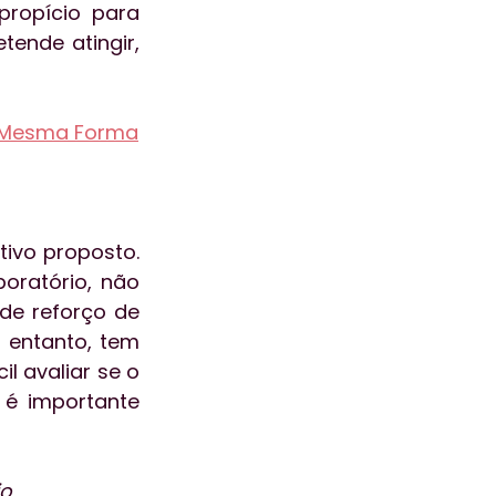
ropício para 
ende atingir, 
a Mesma Forma
vo proposto. 
ratório, não 
de reforço de 
 entanto, tem 
l avaliar se o 
 é importante 
io