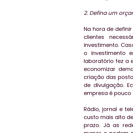
2. Defina um orç
Na hora de defini
clientes necess
investimento. Cas
o investimento 
laboratório fez a
economizar demai
criação das posta
de divulgação. 
empresa é pouco p
Rádio, jornal e t
custo mais alto d
prazo. Já as red