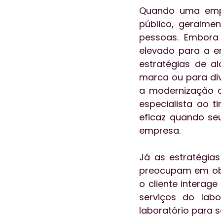
Quando uma empr
público, geralme
pessoas. Embora 
elevado para a e
estratégias de a
marca ou para div
a modernização 
especialista ao t
eficaz quando seu
empresa.
Já as estratégia
preocupam em obte
o cliente interag
serviços do labo
laboratório para 