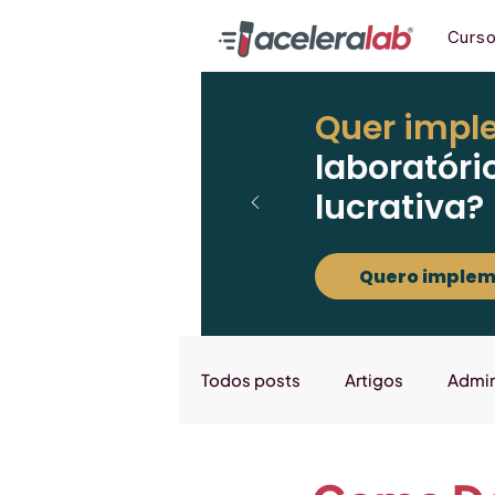
Curs
Quer impl
laboratóri
lucrativa?
Quero implem
Todos posts
Artigos
Admin
Marketing
Downloads