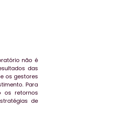
atório não é 
sultados das 
 os gestores 
imento. Para 
 os retornos 
tratégias de 