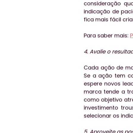
consideração quai
indicação de paci
fica mais fácil cr
Para saber mais: 
P
4. Avalie o resul
Cada ação de mark
Se a ação tem co
espere novos lead
marca tende a tra
como objetivo atra
investimento trou
selecionar os ind
5. Aproveite as p