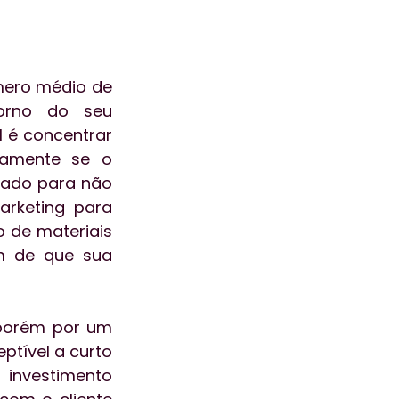
ero médio de 
orno do seu 
 é concentrar 
camente se o 
dado para não 
rketing para 
de materiais 
 de que sua 
porém por um 
tível a curto 
investimento 