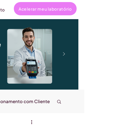
Acelerar meu laboratório
to
e
ionamento com Cliente
ncanta
Entrevistas