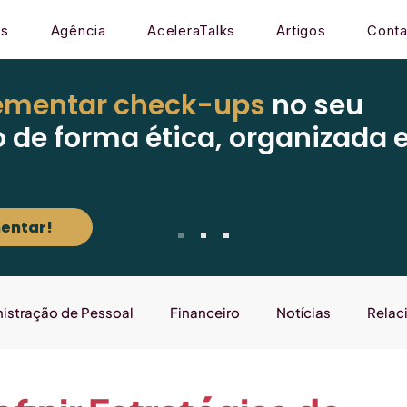
os
Agência
AceleraTalks
Artigos
Conta
ementar check-ups
no seu
o de forma ética, organizada 
entar!
istração de Pessoal
Financeiro
Notícias
Relac
Mercado
Gestão
Sistema
Laboratório que E