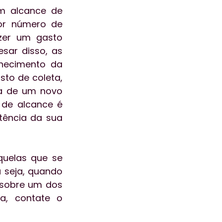
 alcance de 
or número de 
zer um gasto 
ar disso, as 
hecimento da 
o de coleta, 
a de um novo 
 de alcance é 
tência da sua 
uelas que se 
 seja, quando 
sobre um dos 
a, contate o 