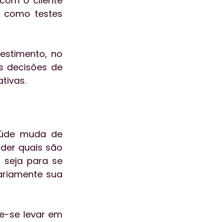
om o cliente 
, como testes 
estimento, no 
s decisões de 
tivas.
úde muda de 
der quais são 
 seja para se 
riamente sua 
e-se levar em 