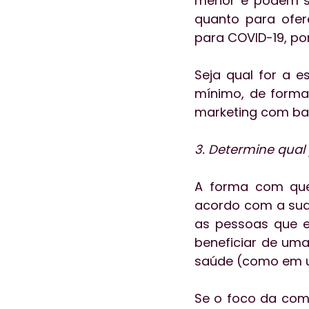
menor e podem se
quanto para ofere
para COVID-19, po
Seja qual for a e
mínimo, de forma 
marketing com ba
3. Determine qual 
A forma com que
acordo com a sua v
as pessoas que es
beneficiar de uma
saúde (como em u
Se o foco da comu