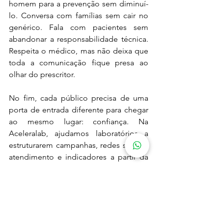
homem para a prevenção sem diminuí-
lo. Conversa com famílias sem cair no 
genérico. Fala com pacientes sem 
abandonar a responsabilidade técnica. 
Respeita o médico, mas não deixa que 
toda a comunicação fique presa ao 
olhar do prescritor.
No fim, cada público precisa de uma 
porta de entrada diferente para chegar 
ao mesmo lugar: confiança.
 Na
Aceleralab, ajudamos laboratórios a 
estruturarem campanhas, redes sociais, 
atendimento e indicadores a partir da 
realidade do mercado laboratorial. 
Porque marketing para laboratório não 
é apenas publicar posts ou colocar 
anúncios no ar. É entender quem 
decide, quem influencia, quem 