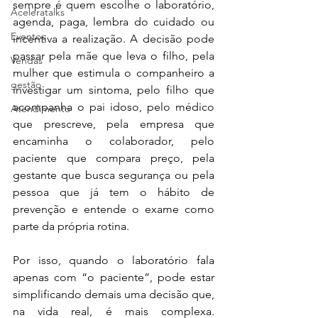
sempre é quem escolhe o laboratório, 
Aceleratalks
agenda, paga, lembra do cuidado ou 
Eventos
incentiva a realização. A decisão pode 
passar pela mãe que leva o filho, pela 
Vendas
mulher que estimula o companheiro a 
gestão
investigar um sintoma, pelo filho que 
acompanha o pai idoso, pelo médico 
Atendimento
que prescreve, pela empresa que 
encaminha o colaborador, pelo 
paciente que compara preço, pela 
gestante que busca segurança ou pela 
pessoa que já tem o hábito de 
prevenção e entende o exame como 
parte da própria rotina.
Por isso, quando o laboratório fala 
apenas com “o paciente”, pode estar 
simplificando demais uma decisão que, 
na vida real, é mais complexa. 