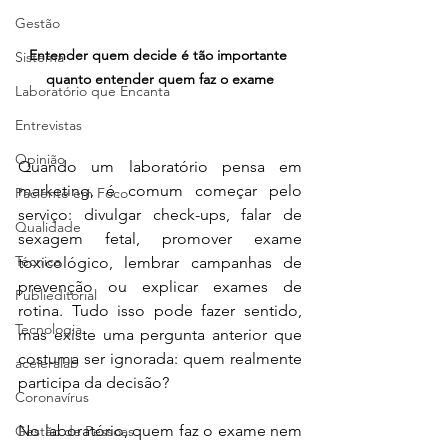
Gestão
Entender quem decide é tão importante 
Sistema
quanto entender quem faz o exame
Laboratório que Encanta
Entrevistas
Opinião
Quando um laboratório pensa em 
marketing, é comum começar pelo 
Paciente em Foco
serviço: divulgar check-ups, falar de 
Qualidade
sexagem fetal, promover exame 
Técnica
toxicológico, lembrar campanhas de 
prevenção ou explicar exames de 
Publieditorial
rotina. Tudo isso pode fazer sentido, 
Tecnologia
mas existe uma pergunta anterior que 
costuma ser ignorada: quem realmente 
aceleralab
participa da decisão?
Coronavírus
No laboratório, quem faz o exame nem 
Gestão de Pessoas