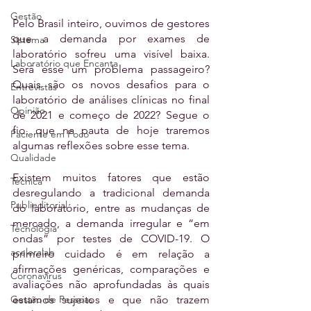
Gestão
Pelo Brasil inteiro, ouvimos de gestores 
que a demanda por exames de 
Sistema
laboratório sofreu uma visível baixa. 
Laboratório que Encanta
Será esse um problema passageiro? 
Quais são os novos desafios para o 
Entrevistas
laboratório de análises clínicas no final 
Opinião
de 2021 e começo de 2022? Segue o 
fio, que na pauta de hoje traremos 
Paciente em Foco
algumas reflexões sobre esse tema.
Qualidade
Existem muitos fatores que estão 
Técnica
desregulando a tradicional demanda 
Publieditorial
do laboratório, entre as mudanças de 
mercado, a demanda irregular e “em 
Tecnologia
ondas” por testes de COVID-19. O 
aceleralab
primeiro cuidado é em relação a 
afirmações genéricas, comparações e 
Coronavírus
avaliações não aprofundadas às quais 
Gestão de Pessoas
estamos sujeitos e que não trazem 