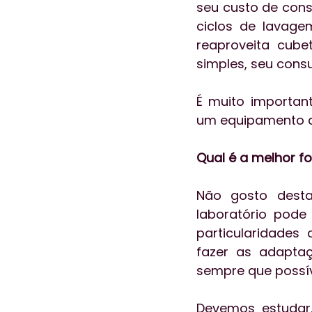
seu custo de cons
ciclos de lavag
reaproveita cube
simples, seu consu
É muito important
um equipamento q
Qual é a melhor f
Não gosto desta
laboratório pode
particularidades
fazer as adaptaç
sempre que possív
Devemos estudar, 