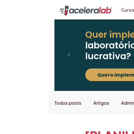
Curs
Quer impl
laboratóri
lucrativa?
Quero implem
Todos posts
Artigos
Admin
Marketing
Downloads