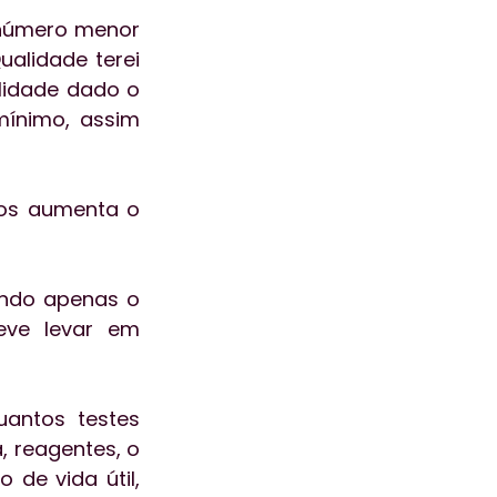
número menor 
lidade terei 
idade dado o 
ínimo, assim 
os aumenta o 
ndo apenas o 
eve levar em 
antos testes 
 reagentes, o 
e vida útil, 