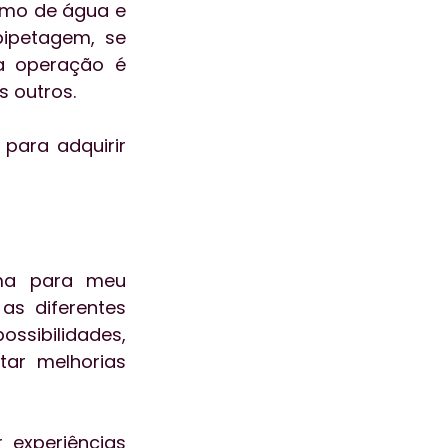
mo de água e 
ipetagem, se 
a operação é 
s outros.
ara adquirir 
ma para meu 
s diferentes 
sibilidades, 
ar melhorias 
 experiências 