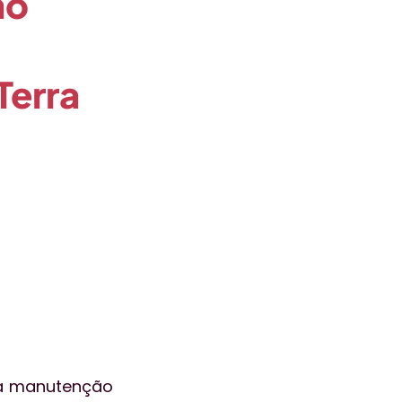
no
ogia
aceleralab
Terra
ão
Atendimento
 a manutenção 