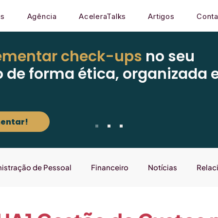
os
Agência
AceleraTalks
Artigos
Conta
ementar check-ups
no seu
o de forma ética, organizada 
entar!
istração de Pessoal
Financeiro
Notícias
Relac
Mercado
Gestão
Sistema
Laboratório que E