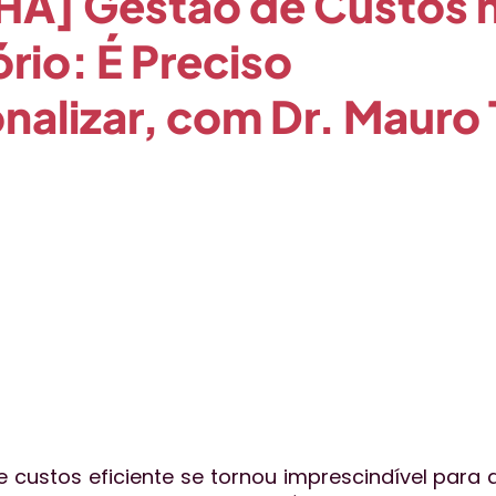
HA] Gestão de Custos 
rio: É Preciso
o
Qualidade
Técnica
Publieditorial
Tecnol
onalizar, com Dr. Mauro 
essoas
Aceleratalks
Eventos
Vendas
gest
e custos eficiente se tornou imprescindível para