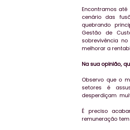
Encontramos até 
cenário das fus
quebrando princi
Gestão de Custo
sobrevivência no
melhorar a rentabi
Na sua opinião, qu
Observo que o ma
setores é assu
desperdiçam  muit
É preciso acaba
remuneração tem c