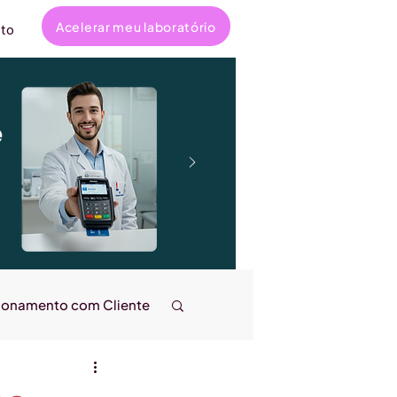
Acelerar meu laboratório
to
e
ionamento com Cliente
ncanta
Entrevistas