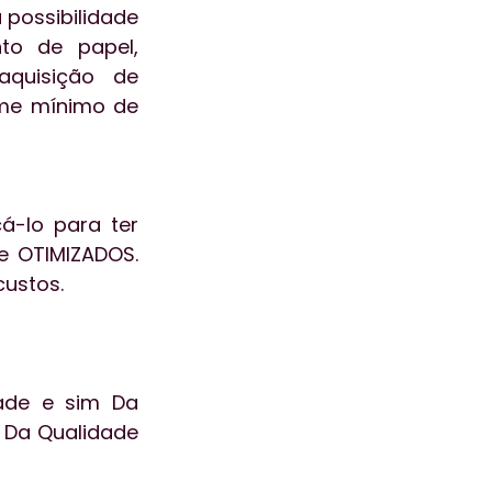
possibilidade 
to de papel, 
uisição de 
me mínimo de 
á-lo para ter 
e OTIMIZADOS. 
custos.
ade e sim Da 
Da Qualidade 