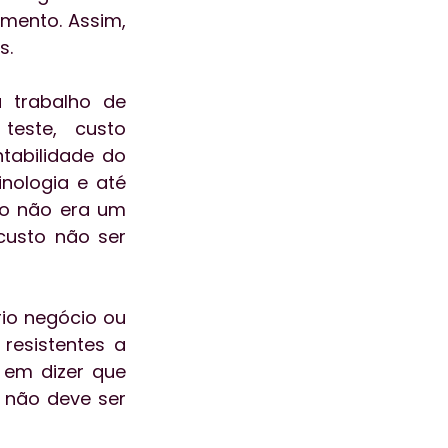
ento. Assim, 
s.
 trabalho de 
este, custo 
abilidade do 
ologia e até 
o não era um 
usto não ser 
io negócio ou 
esistentes a 
em dizer que 
não deve ser 