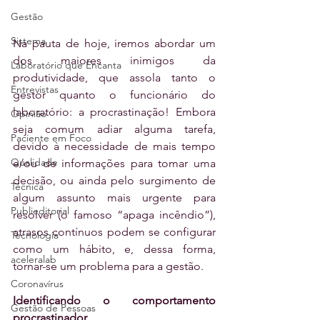
Gestão
Sistema
Na pauta de hoje, iremos abordar um 
dos maiores inimigos da 
Laboratório que Encanta
produtividade, que assola tanto o 
Entrevistas
gestor quanto o funcionário do 
laboratório: a procrastinação! Embora 
Opinião
seja comum adiar alguma tarefa, 
Paciente em Foco
devido à necessidade de mais tempo 
Qualidade
e/ou de informações para tomar uma 
decisão, ou ainda pelo surgimento de 
Técnica
algum assunto mais urgente para 
Publieditorial
resolver (o famoso “apaga incêndio”), 
atrasos contínuos podem se configurar 
Tecnologia
como um hábito, e, dessa forma, 
aceleralab
tornar-se um problema para a gestão.
Coronavírus
Identificando o comportamento 
Gestão de Pessoas
procrastinador