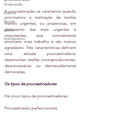
Aceleratalks
A procrastinação se caracteriza quando 
Eventos
priorizamos a realização de tarefas 
Vendas
menos urgentes, ou prazerosas, em 
detrimento das mais urgentes e 
gestão
importantes, que normalmente 
Atendimento
envolvem mais trabalho e são menos 
agradáveis. Três características definem 
uma atitude procrastinadora: 
desenvolver tarefas contraproducentes, 
desnecessárias ou demasiadamente 
demoradas.
Os tipos de procrastinadores
Há cinco tipos de procrastinadores:
Procrastinador perfeccionista