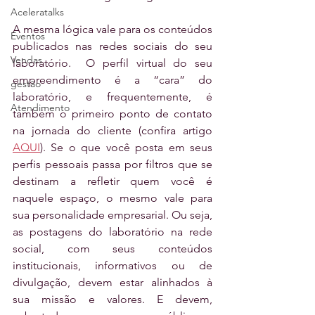
Aceleratalks
A mesma lógica vale para os conteúdos 
Eventos
publicados nas redes sociais do seu 
Vendas
laboratório.  O perfil virtual do seu 
empreendimento é a “cara” do 
gestão
laboratório, e frequentemente, é 
Atendimento
também o primeiro ponto de contato 
na jornada do cliente (confira artigo 
AQUI
). Se o que você posta em seus 
perfis pessoais passa por filtros que se 
destinam a refletir quem você é 
naquele espaço, o mesmo vale para 
sua personalidade empresarial. Ou seja, 
as postagens do laboratório na rede 
social, com seus conteúdos 
institucionais, informativos ou de 
divulgação, devem estar alinhados à 
sua missão e valores. E devem, 