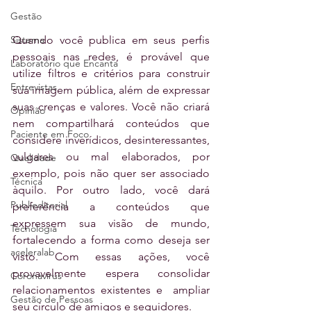
Gestão
Sistema
Quando você publica em seus perfis 
pessoais nas redes, é provável que 
Laboratório que Encanta
utilize filtros e critérios para construir 
Entrevistas
sua imagem pública, além de expressar 
suas crenças e valores. Você não criará 
Opinião
nem compartilhará conteúdos que 
Paciente em Foco
considere inverídicos, desinteressantes, 
vulgares ou mal elaborados, por 
Qualidade
exemplo, pois não quer ser associado 
Técnica
àquilo. Por outro lado, você dará 
Publieditorial
preferência a conteúdos que 
expressem sua visão de mundo, 
Tecnologia
fortalecendo a forma como deseja ser 
aceleralab
visto. Com essas ações, você 
provavelmente espera consolidar 
Coronavírus
relacionamentos existentes e  ampliar 
Gestão de Pessoas
seu círculo de amigos e seguidores.