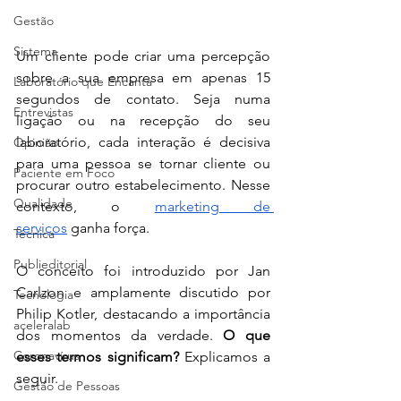
Gestão
Sistema
Um cliente pode criar uma percepção 
sobre a sua empresa em apenas 15 
Laboratório que Encanta
segundos de contato. Seja numa 
Entrevistas
ligação ou na recepção do seu 
laboratório, cada interação é decisiva 
Opinião
para uma pessoa se tornar cliente ou 
Paciente em Foco
procurar outro estabelecimento. Nesse 
Qualidade
contexto, o 
marketing de 
serviços
 ganha força.
Técnica
Publieditorial
O conceito foi introduzido por Jan 
Carlzon e amplamente discutido por 
Tecnologia
Philip Kotler, destacando a importância 
aceleralab
dos momentos da verdade. 
O que 
Coronavírus
esses termos significam?
 Explicamos a 
seguir.
Gestão de Pessoas