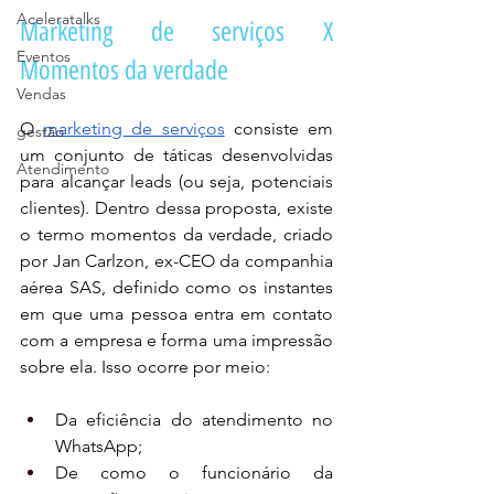
Aceleratalks
Marketing de serviços X 
Eventos
Momentos da verdade 
Vendas
O 
marketing de serviços
 consiste em 
gestão
um conjunto de táticas desenvolvidas 
Atendimento
para alcançar leads (ou seja, potenciais 
clientes). Dentro dessa proposta, existe 
o termo momentos da verdade, criado 
por Jan Carlzon, ex-CEO da companhia 
aérea SAS, definido como os instantes 
em que uma pessoa entra em contato 
com a empresa e forma uma impressão 
sobre ela. Isso ocorre por meio:
Da eficiência do atendimento no 
WhatsApp;
De como o funcionário da 