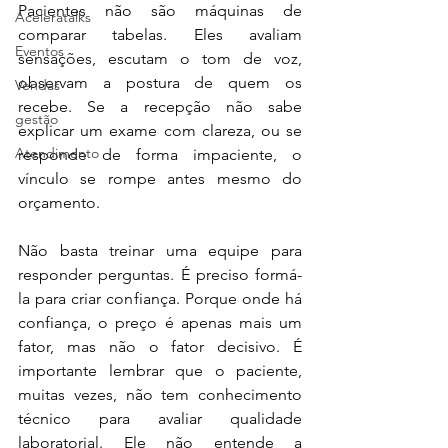
Pacientes não são máquinas de 
Aceleratalks
comparar tabelas. Eles avaliam 
Eventos
sensações, escutam o tom de voz, 
observam a postura de quem os 
Vendas
recebe. Se a recepção não sabe 
gestão
explicar um exame com clareza, ou se 
Atendimento
responde de forma impaciente, o 
vínculo se rompe antes mesmo do 
orçamento.
Não basta treinar uma equipe para 
responder perguntas. É preciso formá-
la para criar confiança. Porque onde há 
confiança, o preço é apenas mais um 
fator, mas não o fator decisivo. É 
importante lembrar que o paciente, 
muitas vezes, não tem conhecimento 
técnico para avaliar qualidade 
laboratorial. Ele não entende a 