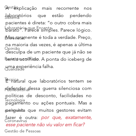
Gestão
A explicação mais recorrente nos 
laboratórios que estão perdendo 
Sistema
pacientes é direta: “o outro cobra mais 
Laboratório que Encanta
barato”. Parece simples. Parece lógico. 
Mas raramente é toda a verdade. Preço, 
Entrevistas
na maioria das vezes, é apenas a última 
Opinião
desculpa de um paciente que já não se 
Paciente em Foco
sentia acolhido. A ponta do iceberg de 
uma experiência falha.
Qualidade
Técnica
É natural que laboratórios tentem se 
defender dessa guerra silenciosa com 
Publieditorial
políticas de desconto, facilidades no 
Tecnologia
pagamento ou ações pontuais. Mas a 
pergunta que muitos gestores evitam 
aceleralab
fazer é outra: 
por que, exatamente, 
Coronavírus
esse paciente não viu valor em ficar?
Gestão de Pessoas