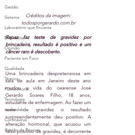
Gestão
Créditos da imagem: 
Sistema
todosporgerardo.com.br
Laboratório que Encanta
Rapaz faz teste de gravidez por 
Entrevistas
brincadeira, resultado é positivo e um 
Opinião
câncer raro é descoberto.
Paciente em Foco
Qualidade
Uma brincadeira despretensiosa em 
Técnica
sala de aula em Janeiro deste ano 
mudou a vida do cearense José 
Publieditorial
Gerardo Soares Filho, 18 anos, 
Tecnologia
estudante de enfermagem. Ao fazer um 
aceleralab
teste de gravidez o resultado 
surpreendentemente deu positivo. A 
Coronavírus
alteração hormonal, que acusou um 
Gestão de Pessoas
falso positivo de gravidez, é decorrente 