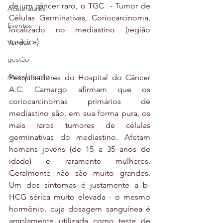
de um câncer raro, o TGC  - Tumor de 
Aceleratalks
Células Germinativas, Coriocarcinoma, 
Eventos
localizado no mediastino (região 
torácica).
Vendas
gestão
Atendimento
Pesquisadores do Hospital do Câncer 
A.C. Camargo afirmam que os 
coriocarcinomas primários de 
mediastino são, em sua forma pura, os 
mais raros tumores de células 
germinativas do mediastino. Afetam 
homens jovens (de 15 a 35 anos de 
idade) e raramente mulheres. 
Geralmente não são muito grandes. 
Um dos sintomas é justamente a b-
HCG sérica muito elevada - o mesmo 
hormônio, cuja dosagem sanguínea é 
amplamente utilizada como teste de 