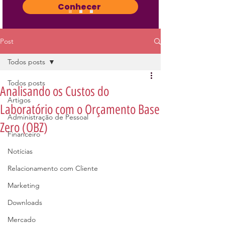
Conhecer
Post
Todos posts
Todos posts
Analisando os Custos do
Artigos
Laboratório com o Orçamento Base
Administração de Pessoal
Zero (OBZ)
Financeiro
Notícias
Relacionamento com Cliente
Marketing
Downloads
Mercado