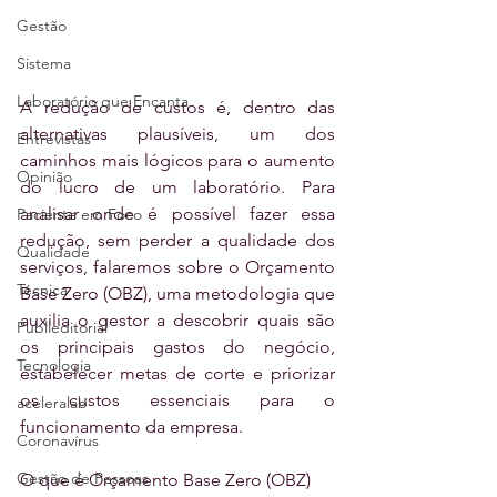
Gestão
Sistema
Laboratório que Encanta
A redução de custos é, dentro das 
alternativas plausíveis, um dos 
Entrevistas
caminhos mais lógicos para o aumento 
Opinião
do lucro de um laboratório. Para 
analisar onde é possível fazer essa 
Paciente em Foco
redução, sem perder a qualidade dos 
Qualidade
serviços, falaremos sobre o Orçamento 
Técnica
Base Zero (OBZ), uma metodologia que 
auxilia o gestor a descobrir quais são 
Publieditorial
os principais gastos do negócio, 
Tecnologia
estabelecer metas de corte e priorizar 
os custos essenciais para o 
aceleralab
funcionamento da empresa. 
Coronavírus
Gestão de Pessoas
O que é Orçamento Base Zero (OBZ)