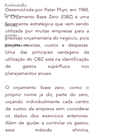
Aceleratalks
Desenvolvida por Peter Phyrr, em 1960, 
Eventos
o Orçamento Base Zero (OBZ) é uma 
ferramenta estratégica que vem sendo 
Vendas
utilizada por muitas empresas para a 
gestão
previsão orçamentária do negócio, pois 
projeta receitas, custos e despesas. 
Atendimento
Uma das principais vantagens da 
utilização do OBZ está na identificação 
de gastos supérfluos nos 
planejamentos anuais.
O orçamento base zero, como o 
próprio nome já diz, parte do zero, 
orçando individualmente cada centro 
de custos da empresa sem considerar 
os dados dos exercícios anteriores. 
Além de ajudar a controlar os gastos, 
esse método elimina, 