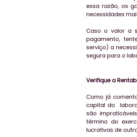
essa razão, os ga
necessidades mais 
Caso o valor a 
pagamento, tent
serviço) a necess
segura para o labo
Verifique a Renta
Como já comentam
capital do  labor
são impraticáveis
término do exer
lucrativas de outr