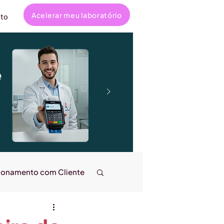
Acelerar meu laboratório
to
e
ionamento com Cliente
ncanta
Entrevistas