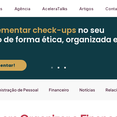
os
Agência
AceleraTalks
Artigos
Conta
ementar check-ups
no seu
o de forma ética, organizada 
entar!
istração de Pessoal
Financeiro
Notícias
Relac
Mercado
Gestão
Sistema
Laboratório que E