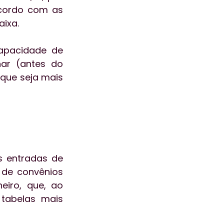
cordo com as 
aixa.
pacidade de 
r (antes do 
ue seja mais 
 entradas de 
 de convênios 
eiro, que, ao 
tabelas mais 