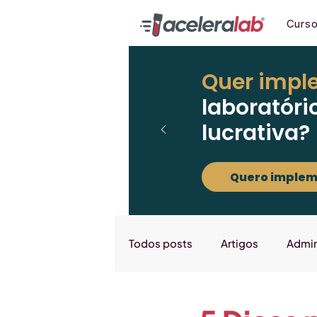
Curs
Quer impl
laboratóri
lucrativa?
Quero implem
Todos posts
Artigos
Admin
Marketing
Downloads