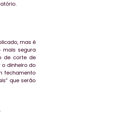
atório.
licado, mas é 
 mais segura 
de corte de 
o dinheiro do 
um fechamento 
s” que serão 
o