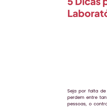
5 Dicas 
Laborat
Opinião
Paciente em Foc
Coronavírus
Gestão de P
Seja por falta de
perdem entre tan
pessoas, o contro