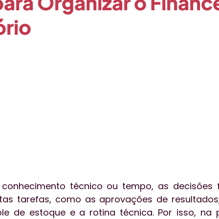
para Organizar o Financ
ório
o
Qualidade
Técnica
Publieditorial
Tecnol
essoas
Aceleratalks
Eventos
Vendas
gest
 conhecimento técnico ou tempo, as decisões fi
tas tarefas, como as aprovações de resultados,
le de estoque e a rotina técnica. Por isso, na 