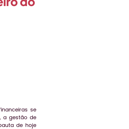
eiro do
ogia
aceleralab
ão
Atendimento
nanceiras se 
 a gestão de 
pauta de hoje 