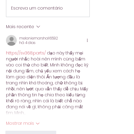
Escreva um comentário
Mais recente
melaniemarshall6592
há 4 dias
https://sv368.parts/
 dạo này thấy mọi 
người nhắc hoài nên mình cũng bấm 
vào coi thử cho biết. Mình không đọc kỹ 
nội dung lắm, chủ yếu xem cách họ 
làm giao diện thôi. Ấn tượng đầu là 
trang nhìn khá thoáng, chữ không bị 
nhồi, nên lướt qua vẫn thấy dễ chịu. Mấy 
phần thông tin họ chia theo kiểu từng 
khối rõ ràng, nhìn cái là biết chỗ nào 
đang nói về gì, không phải căng mắt 
tìm. Mình…
Mostrar mais