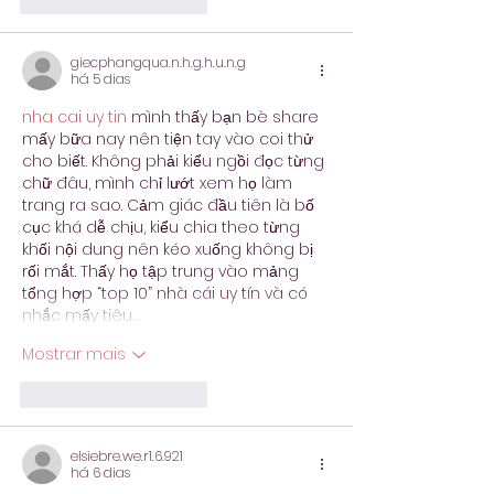
Curtir
Responder
giecphangqua.n.h.g.h.u.n.g
há 5 dias
nha cai uy tin
 mình thấy bạn bè share 
mấy bữa nay nên tiện tay vào coi thử 
cho biết. Không phải kiểu ngồi đọc từng 
chữ đâu, mình chỉ lướt xem họ làm 
trang ra sao. Cảm giác đầu tiên là bố 
cục khá dễ chịu, kiểu chia theo từng 
khối nội dung nên kéo xuống không bị 
rối mắt. Thấy họ tập trung vào mảng 
tổng hợp “top 10” nhà cái uy tín và có 
nhắc mấy tiêu…
Mostrar mais
Curtir
Responder
elsiebre.we.r1.6.921
há 6 dias