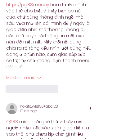
https://pg88.money
 hôm trước mình 
vào thử cho biết vì thấy bạn bè nói 
qua, chứ cũng không định ngồi mò 
sâu. Vừa mở lên cái mình để ý ngay là 
giao diện nhìn khá thoáng, không bị 
dồn chữ hay nhồi thông tin một cục 
nên đỡ mệt mắt. Mấy khối nội dung 
chia ra rõ ràng kiểu nhìn lướt cũng hiểu 
đang ở phần nào, cảm giác sắp xếp 
có trật tự chứ không loạn. Thanh menu 
đặt chỗ…
Mostrar mais
Curtir
Responder
nolafo.wle156+abc123
01 de ago.
QS88
 mình mới ghé thử vì thấy mọi 
người nhắc, kiểu vào xem giao diện ra 
sao thôi chứ chưa kịp chơi gì nhiều. 