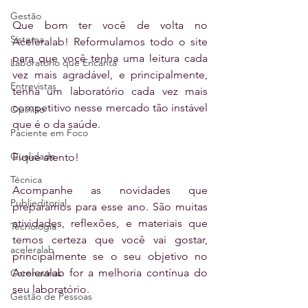
Gestão
Que bom ter você de volta no 
Sistema
Aceleralab! Reformulamos todo o site 
para que você tenha uma leitura cada 
Laboratório que Encanta
vez mais agradável, e principalmente, 
Entrevistas
tenha um laboratório cada vez mais 
competitivo nesse mercado tão instável 
Opinião
que é o da saúde.
Paciente em Foco
Qualidade
Fique atento!
Técnica
Acompanhe as novidades que 
Publieditorial
preparamos para esse ano. São muitas 
atividades, reflexões, e materiais que 
Tecnologia
temos certeza que você vai gostar, 
aceleralab
principalmente se o seu objetivo no 
Aceleralab for a melhoria contínua do 
Coronavírus
seu laboratório. 
Gestão de Pessoas