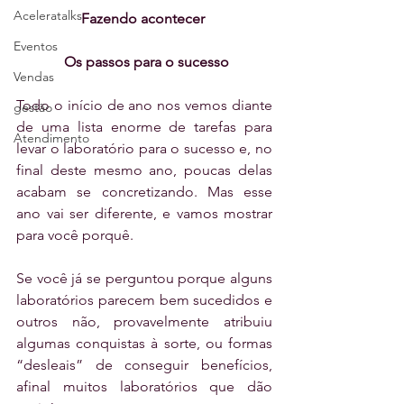
Aceleratalks
Fazendo acontecer 
Eventos
 Os passos para o sucesso
Vendas
Todo o início de ano nos vemos diante 
gestão
de uma lista enorme de tarefas para 
Atendimento
levar o laboratório para o sucesso e, no 
final deste mesmo ano, poucas delas 
acabam se concretizando. Mas esse 
ano vai ser diferente, e vamos mostrar 
para você porquê.
Se você já se perguntou porque alguns 
laboratórios parecem bem sucedidos e 
outros não, provavelmente atribuiu 
algumas conquistas à sorte, ou formas 
“desleais” de conseguir benefícios, 
afinal muitos laboratórios que dão 