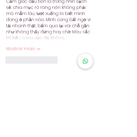
Cảm giác đầu tiên là trang nhìn sạch 
sẽ, chia mục rõ ràng nên không phải 
mò mẫm lâu, lướt xuống là biết mình 
đang ở phần nào. Mình cũng bất ngờ vì 
tải nhanh thật, bấm qua lại vài chỗ gần 
như không thấy đứng hay chờ. Màu sắc 
thì kiểu sang vừa đủ, không…
Mostrar mais
Curtir
Responder
Receba
atualizações!
Entrar no Grupo VIP
Seguir no instagram
Se inscrever na newsletter