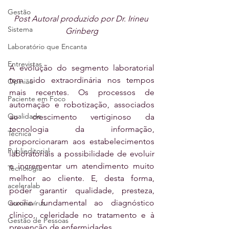
Gestão
Post Autoral produzido por Dr. Irineu 
Sistema
Grinberg
Laboratório que Encanta
Entrevistas
A evolução do segmento laboratorial 
tem sido extraordinária nos tempos 
Opinião
mais recentes. Os processos de 
Paciente em Foco
automação e robotização, associados 
Qualidade
ao crescimento vertiginoso da 
tecnologia da informação, 
Técnica
proporcionaram aos estabelecimentos 
Publieditorial
laboratoriais a possibilidade de evoluir 
e incrementar um atendimento muito 
Tecnologia
melhor ao cliente. E, desta forma, 
aceleralab
poder garantir qualidade, presteza, 
auxílio fundamental ao diagnóstico 
Coronavírus
clínico, celeridade no tratamento e à 
Gestão de Pessoas
prevenção de enfermidades.