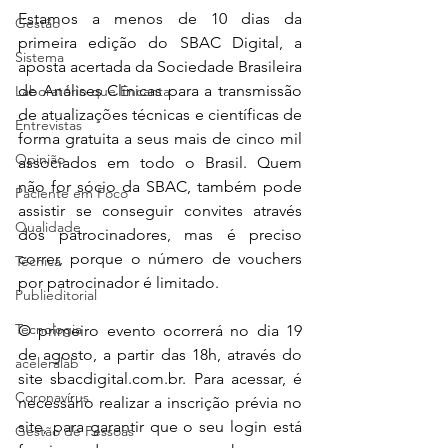
Estamos a menos de 10 dias da 
Gestão
primeira edição do SBAC Digital, a 
Sistema
aposta acertada da Sociedade Brasileira 
de Análises Clínicas para a transmissão 
Laboratório que Encanta
de atualizações técnicas e científicas de 
Entrevistas
forma gratuita a seus mais de cinco mil 
Opinião
associados em todo o Brasil. Quem 
não for sócio da SBAC, também pode 
Paciente em Foco
assistir se conseguir convites através 
Qualidade
dos patrocinadores, mas é preciso 
correr, porque o número de vouchers 
Técnica
por patrocinador é limitado.
Publieditorial
Tecnologia
O primeiro evento ocorrerá no dia 19 
de agosto, a partir das 18h, através do 
aceleralab
site sbacdigital.com.br. Para acessar, é 
Coronavírus
necessário realizar a inscrição prévia no 
site, para garantir que o seu login está 
Gestão de Pessoas