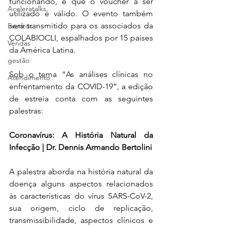
funcionando, e que o voucher a ser 
Aceleratalks
utilizado é válido. O evento também 
será transmitido para os associados da 
Eventos
COLABIOCLI, espalhados por 15 países 
Vendas
da América Latina.
gestão
Sob o tema “As análises clínicas no 
Atendimento
enfrentamento da COVID-19”, a edição 
de estreia conta com as seguintes 
palestras:
Coronavírus: A História Natural da 
Infecção | Dr. Dennis Armando Bertolini
A palestra aborda na história natural da 
doença alguns aspectos relacionados 
às características do vírus SARS-CoV-2, 
sua origem, ciclo de replicação, 
transmissibilidade, aspectos clínicos e 