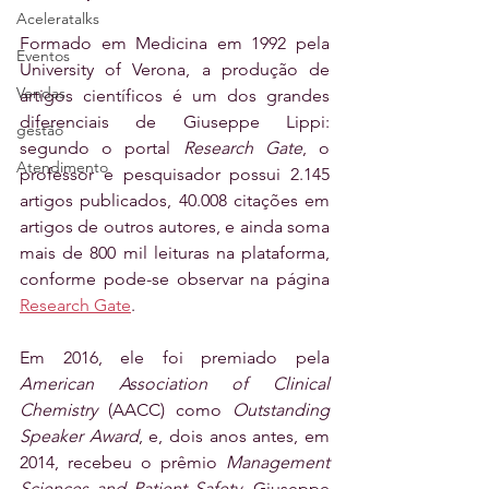
Aceleratalks
Formado em Medicina em 1992 pela 
Eventos
University of Verona, a produção de 
Vendas
artigos científicos é um dos grandes 
diferenciais de Giuseppe Lippi: 
gestão
segundo o portal 
Research Gate
, o 
Atendimento
professor e pesquisador possui 2.145 
artigos publicados, 40.008 citações em 
artigos de outros autores, e ainda soma 
mais de 800 mil leituras na plataforma, 
conforme pode-se observar na página 
Research Gate
.
Em 2016, ele foi premiado pela 
American Association of Clinical 
Chemistry
 (AACC) como 
Outstanding 
Speaker Award
, e, dois anos antes, em 
2014, recebeu o prêmio 
Management 
Sciences and Patient Safety
. Giuseppe 