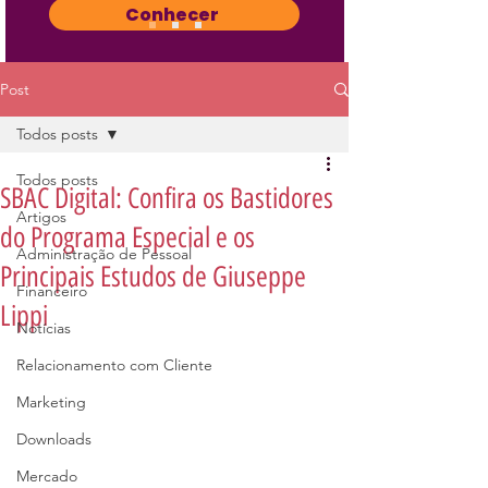
Conhecer
Post
Todos posts
Todos posts
SBAC Digital: Confira os Bastidores
Artigos
do Programa Especial e os
Administração de Pessoal
Principais Estudos de Giuseppe
Financeiro
Lippi
Notícias
Relacionamento com Cliente
Marketing
Downloads
Mercado