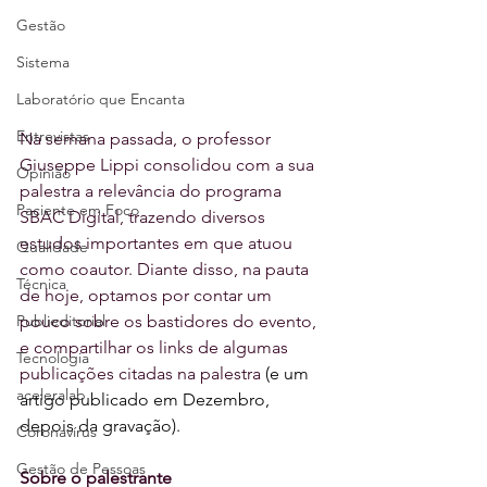
Gestão
Sistema
Laboratório que Encanta
Entrevistas
Na semana passada, o professor 
Giuseppe Lippi consolidou com a sua 
Opinião
palestra a relevância do programa 
Paciente em Foco
SBAC Digital, trazendo diversos 
estudos importantes em que atuou 
Qualidade
como coautor. Diante disso, na pauta 
Técnica
de hoje, optamos por contar um 
pouco sobre os bastidores do evento, 
Publieditorial
e compartilhar os links de algumas 
Tecnologia
publicações citadas na palestra 
(e um 
aceleralab
artigo publicado em Dezembro, 
depois da gravação).
Coronavírus
Gestão de Pessoas
Sobre o palestrante