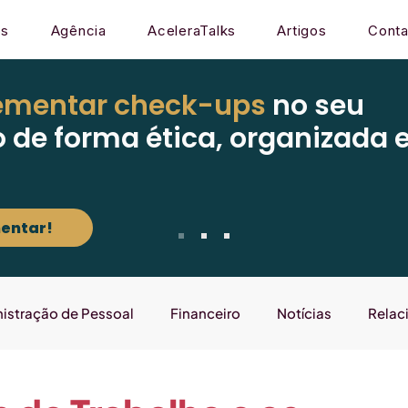
os
Agência
AceleraTalks
Artigos
Conta
ementar check-ups
no seu
o de forma ética, organizada 
entar!
istração de Pessoal
Financeiro
Notícias
Relac
Mercado
Gestão
Sistema
Laboratório que E