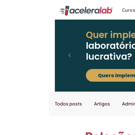
Curs
Quer impl
laboratóri
lucrativa?
Quero implem
Todos posts
Artigos
Admin
Marketing
Downloads