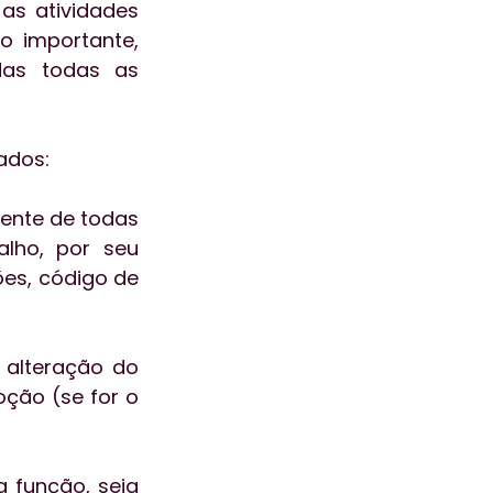
as atividades 
 importante, 
as todas as 
ados:
nte de todas 
lho, por seu 
s, código de 
alteração do 
ção (se for o 
 função, seja 