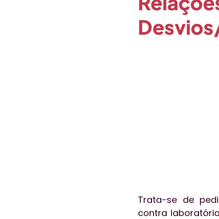
Relações
Desvios
Opinião
Paciente em Foc
Coronavírus
Gestão de P
Trata-se de pedi
contra laboratório