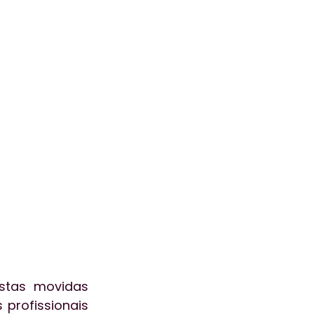
ogia
aceleralab
ão
Atendimento
stas movidas 
profissionais 