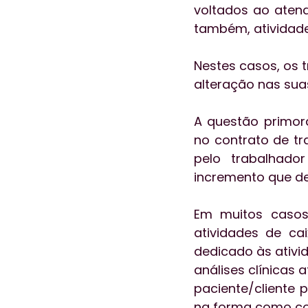
voltados ao aten
também, atividade
Nestes casos, os t
alteração nas sua
A questão primord
no contrato de tr
pelo trabalhado
incremento que de
Em muitos casos,
atividades de cai
dedicado às ativi
análises clínicas
paciente/cliente 
na forma como co