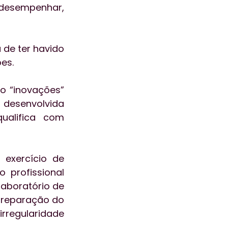
desempenhar, 
 de ter havido 
es.
o “inovações” 
 desenvolvida 
alifica com 
exercício de 
 profissional 
aboratório de 
preparação do 
rregularidade 