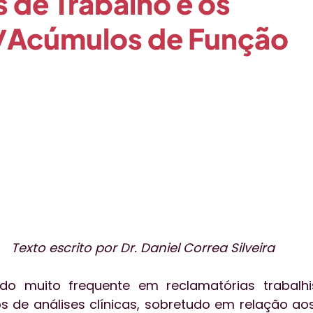
 de Trabalho e os
/Acúmulos de Função
o
Qualidade
Técnica
Publieditorial
Tecnol
essoas
Aceleratalks
Eventos
Vendas
gest
Texto escrito por Dr. Daniel Correa Silveira
do muito frequente em reclamatórias trabalhi
s de análises clínicas, sobretudo em relação aos 