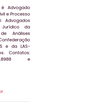
, é Advogado 
vil e Processo 
ti Advogados 
Jurídico da 
de Análises 
onfederação 
NS e da LAS-
s. Contatos: 
8988 e 
or