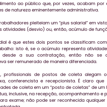
dimento ao público que, por vezes, acabam por 
s de natureza eminentemente administrativa.
rabalhadores pleiteiam um “plus salarial” em vista
s atividades (desvio) ou, então, acúmulo de funçõ
ial é que estes dois pontos se classificam com
abalho: isto é, se o acúmulo representa atividade
r desde a sua contratação, então não se qu
va ser remunerado de maneira diferenciada.
 profissionais de postos de coleta alegam o 
xa, conferencista e recepcionista. É claro que o
dades de coleta em um “posto de coletas” de um l
 atua, inclusive, na recepção, acompanhamento e 
para exame; não pode ser reconhecida qualquer i
ntratada.