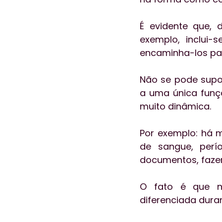
É evidente que, 
exemplo, inclui-
encaminha-los par
Não se pode supor
a uma única funçã
muito dinâmica.
Por exemplo: há 
de sangue, perí
documentos, fazen
O fato é que n
diferenciada duran