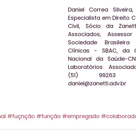
Daniel Correa Silveira
Especialista em Direito Ci
Civil, Sócio da Zanet
Associados, Assessor 
Sociedade Brasileira 
Clínicas - SBAC, da C
Nacional da Saúde-C
Laboratórios Associado
(51) 99263 .
daniel@zanetti.adv.br 
al
#fuçnção
#função
#empregado
#colaborad