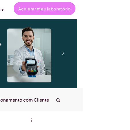
Acelerar meu laboratório
to
e
ionamento com Cliente
ncanta
Entrevistas