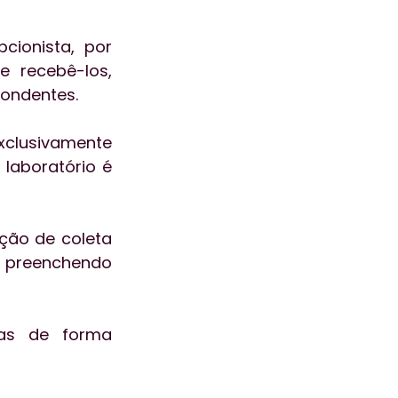
ionista, por 
 recebê-los, 
pondentes.
clusivamente 
laboratório é 
ão de coleta 
preenchendo 
s de forma 