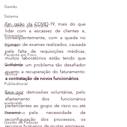
Gestão
Sistema
Em razão da COVID-19, mais do que 
Laboratório que Encanta
lidar com a escassez de clientes e, 
Entrevistas
consequentemente, com a queda no 
número de exames realizados, causada 
Opinião
pela falta de requisições médicas, 
Paciente em Foco
muitos laboratórios estão tendo que 
Qualidade
enfrentar um problema tão desafiador 
quanto a recuperação do faturamento: 
Técnica
a contratação de novos funcionários
.
Publieditorial
Seja por demissões voluntárias, pelo 
Tecnologia
afastamento dos funcionários 
aceleralab
pertencentes ao grupo de risco ou até 
mesmo pela necessidade de 
Coronavírus
reconfiguração dos processos, os 
Gestão de Pessoas
recursos humanos de muitas empresas, 