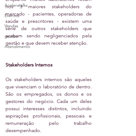
Aceleratalks
nos 3 maiores stakeholders do 
mercado - pacientes, operadoras de 
Eventos
saúde e prescritores - existem uma 
Vendas
série de outros stakeholders que 
acabam sendo negligenciados pela 
gestão
gestão e que devem receber atenção. 
Atendimento
Stakeholders Internos
Os stakeholders internos são aqueles 
que vivenciam o laboratório de dentro. 
São os empregados, os donos e os 
gestores do negócio. Cada um deles 
possui interesses distintos, incluindo 
aspirações profissionais, pessoais e 
remuneração pelo trabalho 
desempenhado.