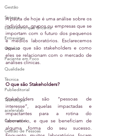
Gestão
Sistema
A pauta de hoje é uma análise sobre os 
indivíduos, grupos ou empresas que se 
Laboratório que Encanta
importam com o futuro dos pequenos 
Entrevistas
e médios laboratórios. Esclarecemos 
aqui o que são stakeholders e como 
Opinião
eles se relacionam com o mercado de 
Paciente em Foco
análises clínicas.
Qualidade
Técnica
O que são Stakeholders?
Publieditorial
Stakeholders são “pessoas de 
Tecnologia
interesse”, aquelas impactadas e 
aceleralab
impactantes para a rotina do 
Coronavírus
laboratório, e que se beneficiam de 
alguma forma do seu sucesso. 
Gestão de Pessoas
Enquanto muitos laboratórios focam 