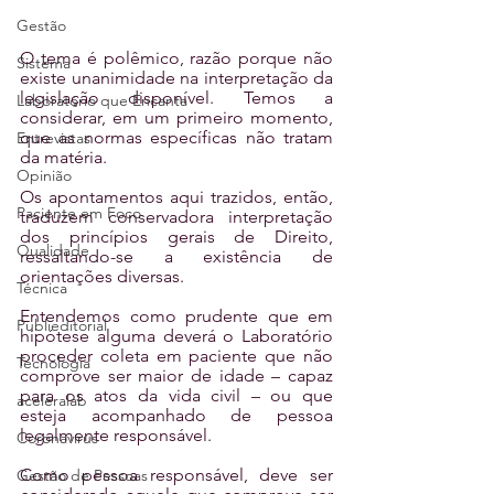
Gestão
O tema é polêmico, razão porque não 
Sistema
existe unanimidade na interpretação da 
legislação disponível. Temos a 
Laboratório que Encanta
considerar, em um primeiro momento, 
que as normas específicas não tratam 
Entrevistas
da matéria.
Opinião
Os apontamentos aqui trazidos, então, 
Paciente em Foco
traduzem conservadora interpretação 
dos princípios gerais de Direito, 
Qualidade
ressaltando-se a existência de 
orientações diversas.
Técnica
Entendemos como prudente que em 
Publieditorial
hipótese alguma deverá o Laboratório 
proceder coleta em paciente que não 
Tecnologia
comprove ser maior de idade – capaz 
para os atos da vida civil – ou que 
aceleralab
esteja acompanhado de pessoa 
legalmente responsável.
Coronavírus
Como pessoa responsável, deve ser 
Gestão de Pessoas