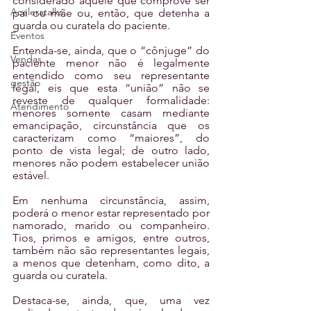
considerado aquele que comprove ser 
Aceleratalks
pai ou mãe ou, então, que detenha a 
guarda ou curatela do paciente.
Eventos
Entenda-se, ainda, que o “cônjuge” do 
Vendas
paciente menor não é legalmente 
entendido como seu representante 
gestão
legal, eis que esta “união” não se 
reveste de qualquer formalidade: 
Atendimento
menores somente casam mediante 
emancipação, circunstância que os 
caracterizam como “maiores”, do 
ponto de vista legal; de outro lado, 
menores não podem estabelecer união 
estável.
Em nenhuma circunstância, assim, 
poderá o menor estar representado por 
namorado, marido ou companheiro. 
Tios, primos e amigos, entre outros, 
também não são representantes legais, 
a menos que detenham, como dito, a 
guarda ou curatela.
Destaca-se, ainda, que, uma vez 