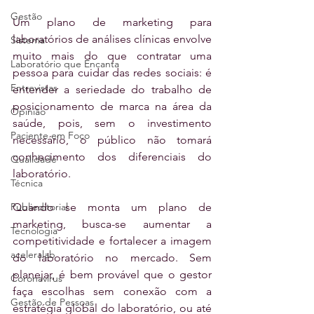
Gestão
Um plano de marketing para 
laboratórios de análises clínicas envolve 
Sistema
muito mais do que contratar uma 
Laboratório que Encanta
pessoa para cuidar das redes sociais: é 
Entrevistas
entender a seriedade do trabalho de 
posicionamento de marca na área da 
Opinião
saúde, pois, sem o investimento 
Paciente em Foco
necessário, o público não tomará 
conhecimento dos diferenciais do 
Qualidade
laboratório.
Técnica
Quando se monta um plano de 
Publieditorial
marketing, busca-se aumentar a 
Tecnologia
competitividade e fortalecer a imagem 
aceleralab
do laboratório no mercado. Sem 
planejar, é bem provável que o gestor 
Coronavírus
faça escolhas sem conexão com a 
Gestão de Pessoas
estratégia global do laboratório, ou até 