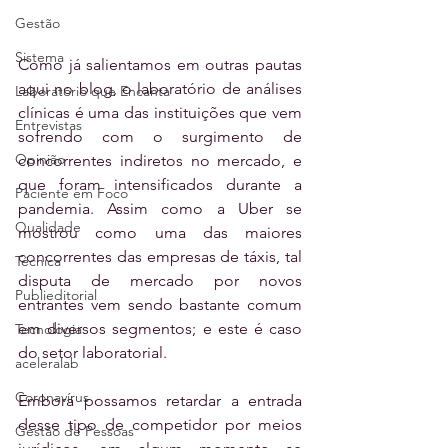
Gestão
Sistema
Como já salientamos em outras pautas 
aqui no blog, o laboratório de análises 
Laboratório que Encanta
clínicas é uma das instituições que vem 
Entrevistas
sofrendo com o surgimento de 
Opinião
concorrentes indiretos no mercado, e 
que foram intensificados durante a 
Paciente em Foco
pandemia. Assim como a Uber se 
Qualidade
mostrou como uma das maiores 
concorrentes das empresas de táxis, tal 
Técnica
disputa de mercado por novos 
Publieditorial
entrantes vem sendo bastante comum 
em diversos segmentos; e este é caso 
Tecnologia
do setor laboratorial.
aceleralab
Coronavírus
Embora possamos retardar a entrada 
desse tipo de competidor por meios 
Gestão de Pessoas