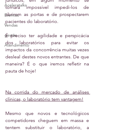
jurídicos, em algum momento se 
Aceleratalks
tornará impossível impedi-los de 
abrirem as portas e de prospectarem 
Eventos
pacientes do laboratório.
Vendas
gestão
É preciso ter agilidade e perspicácia 
dos laboratórios para evitar os 
Atendimento
impactos da concorrência muitas vezes 
desleal destes novos entrantes. De que 
maneira? É o que iremos refletir na 
pauta de hoje!
Na corrida do mercado de análises 
clínicas, o laboratório tem vantagem!
Mesmo que novos e tecnológicos 
competidores cheguem em massa e 
tentem substituir o laboratório, a 