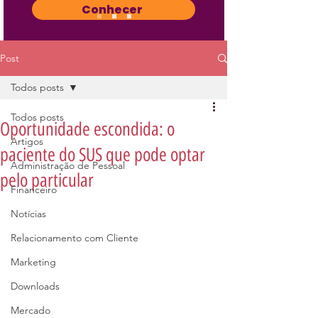
Conhecer
Post
Todos posts
Todos posts
Oportunidade escondida: o
Artigos
paciente do SUS que pode optar
Administração de Pessoal
pelo particular
Financeiro
Notícias
Relacionamento com Cliente
Marketing
Downloads
Mercado