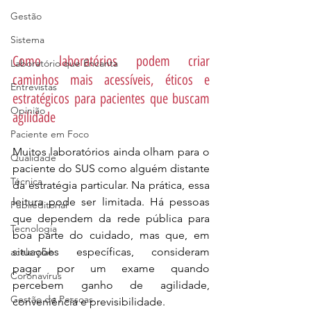
Gestão
Sistema
Como laboratórios podem criar 
Laboratório que Encanta
caminhos mais acessíveis, éticos e 
Entrevistas
estratégicos para pacientes que buscam 
Opinião
agilidade
Paciente em Foco
Muitos laboratórios ainda olham para o 
Qualidade
paciente do SUS como alguém distante 
Técnica
da estratégia particular. Na prática, essa 
leitura pode ser limitada. Há pessoas 
Publieditorial
que dependem da rede pública para 
Tecnologia
boa parte do cuidado, mas que, em 
situações específicas, consideram 
aceleralab
pagar por um exame quando 
Coronavírus
percebem ganho de agilidade, 
Gestão de Pessoas
conveniência e previsibilidade.