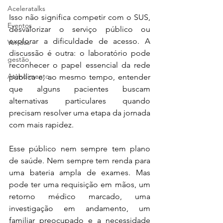
Aceleratalks
Isso não significa competir com o SUS, 
Eventos
desvalorizar o serviço público ou 
explorar a dificuldade de acesso. A 
Vendas
discussão é outra: o laboratório pode 
gestão
reconhecer o papel essencial da rede 
Atendimento
pública e, ao mesmo tempo, entender 
que alguns pacientes buscam 
alternativas particulares quando 
precisam resolver uma etapa da jornada 
com mais rapidez.
Esse público nem sempre tem plano 
de saúde. Nem sempre tem renda para 
uma bateria ampla de exames. Mas 
pode ter uma requisição em mãos, um 
retorno médico marcado, uma 
investigação em andamento, um 
familiar preocupado e a necessidade 