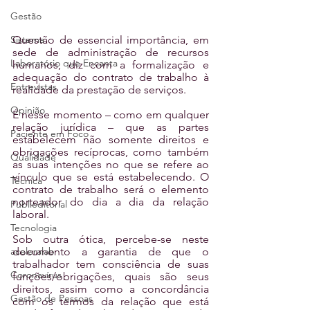
Gestão
Sistema
Questão de essencial importância, em 
sede de administração de recursos 
Laboratório que Encanta
humanos, diz com a formalização e 
adequação do contrato de trabalho à 
Entrevistas
realidade da prestação de serviços.
Opinião
É nesse momento – como em qualquer 
relação jurídica – que as partes 
Paciente em Foco
estabelecem não somente direitos e 
obrigações recíprocas, como também 
Qualidade
as suas intenções no que se refere ao 
vínculo que se está estabelecendo. O 
Técnica
contrato de trabalho será o elemento 
norteador do dia a dia da relação 
Publieditorial
laboral.
Tecnologia
Sob outra ótica, percebe-se neste 
aceleralab
documento a garantia de que o 
trabalhador tem consciência de suas 
Coronavírus
funções/obrigações, quais são seus 
direitos, assim como a concordância 
Gestão de Pessoas
com os termos da relação que está 