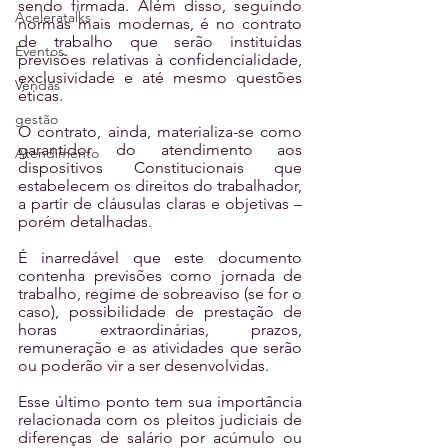
sendo firmada. Além disso, seguindo 
Aceleratalks
normas mais modernas, é no contrato 
de trabalho que serão instituídas 
Eventos
previsões relativas à confidencialidade, 
exclusividade e até mesmo questões 
Vendas
éticas.
gestão
O contrato, ainda, materializa-se como 
garantidor do atendimento aos 
Atendimento
dispositivos Constitucionais que 
estabelecem os direitos do trabalhador, 
a partir de cláusulas claras e objetivas – 
porém detalhadas.
É inarredável que este documento 
contenha previsões como jornada de 
trabalho, regime de sobreaviso (se for o 
caso), possibilidade de prestação de 
horas extraordinárias, prazos, 
remuneração e as atividades que serão 
ou poderão vir a ser desenvolvidas.
Esse último ponto tem sua importância 
relacionada com os pleitos judiciais de 
diferenças de salário por acúmulo ou 