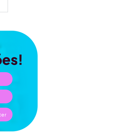
ões!
ter