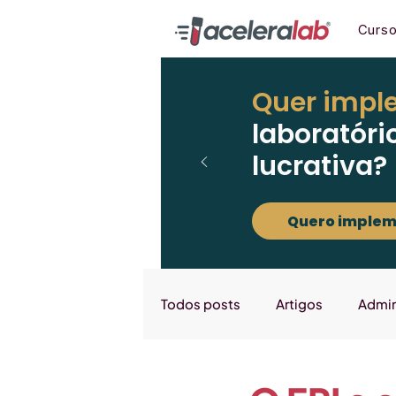
Curs
Quer impl
laboratóri
lucrativa?
Quero implem
Todos posts
Artigos
Admin
Marketing
Downloads