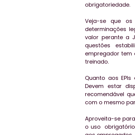
obrigatoriedade. 
Veja-se que os 
determinações le
valor perante a 
questões estabil
empregador tem o 
treinado.
Quanto aos EPIs e
Devem estar disp
recomendável que
com o mesmo par (
Aproveita-se para
o uso  obrigatóri
aos empregados. 