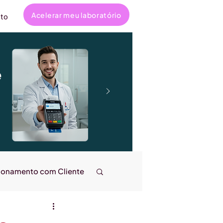
Acelerar meu laboratório
to
e
ionamento com Cliente
ncanta
Entrevistas