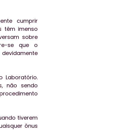
nte cumprir 
s têm imenso 
versam sobre 
bre-se que o 
 devidamente 
 Laboratório. 
s, não sendo 
procedimento 
uando tiverem 
uaisquer ônus 