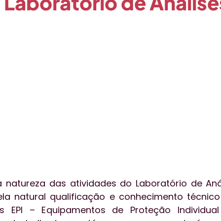
o Laboratório de Análise
o
Qualidade
Técnica
Publieditorial
Tecnol
essoas
Aceleratalks
Eventos
Vendas
gest
natureza das atividades do Laboratório de Análi
 natural qualificação e conhecimento técnico 
os EPI – Equipamentos de Proteção Individua