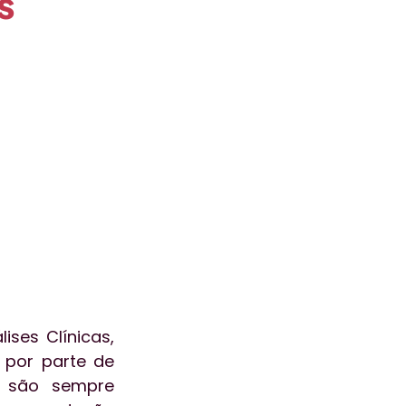
s
ogia
aceleralab
ão
Atendimento
ses Clínicas, 
por parte de 
l são sempre 