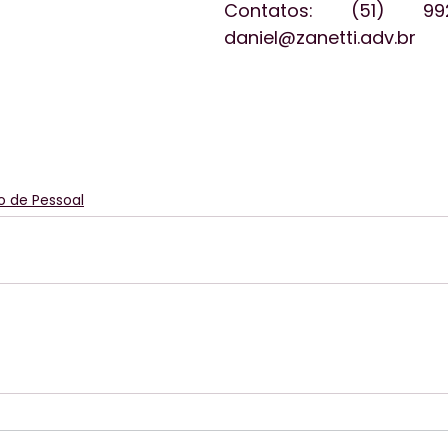
Contatos: (51) 99
daniel@zanetti.adv.br
o de Pessoal