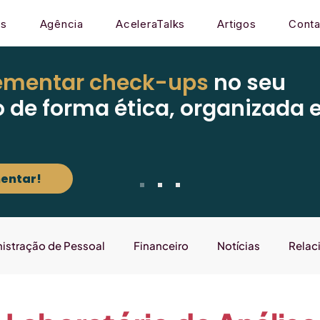
os
Agência
AceleraTalks
Artigos
Conta
ementar check-ups
no seu
o de forma ética, organizada 
entar!
istração de Pessoal
Financeiro
Notícias
Relac
Mercado
Gestão
Sistema
Laboratório que E