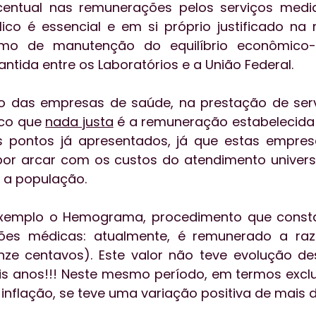
entual nas remunerações pelos serviços media
co é essencial e em si próprio justificado na 
smo de manutenção do equilíbrio econômico-f
antida entre os Laboratórios e a União Federal. 
 das empresas de saúde, na prestação de servi
co que 
nada justa
 é a remuneração estabelecida 
s pontos já apresentados, já que estas empresa
or arcar com os custos do atendimento universal,
 a população. 
emplo o Hemograma, procedimento que consta
ões médicas: atualmente, é remunerado a razã
nze centavos). Este valor não teve evolução de
seis anos!!! Neste mesmo período, em termos excl
e inflação, se teve uma variação positiva de mais 