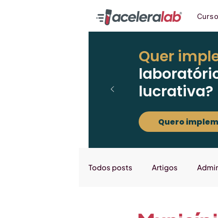
Curs
Quer impl
laboratóri
lucrativa?
Quero implem
Todos posts
Artigos
Admin
Marketing
Downloads