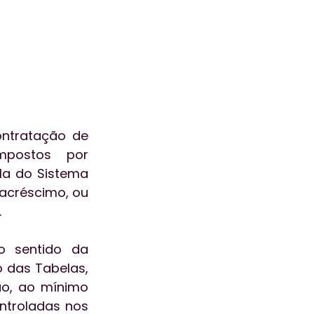
ntratação de 
postos por 
a do Sistema 
acréscimo, ou 
  
 sentido da 
das Tabelas, 
, ao mínimo 
troladas nos 