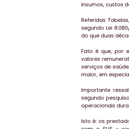
insumos, custos d
Referidas Tabelas
segundo Lei 8.08
do que duas décad
Fato é que, por e
valores remunerat
serviços de saúde
maior, em especial
Importante ressal
segundo pesquisas
operacionais dura
Isto é: os presta
com o SUS – sequ