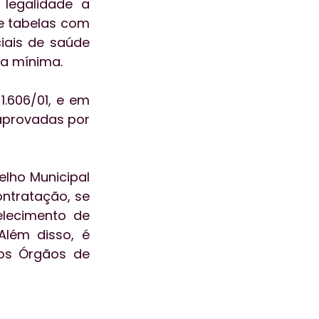
egalidade a 
e tabelas com 
iais de saúde 
ia mínima.
.606/01, e em 
aprovadas por 
lho Municipal 
ntratação, se 
lecimento de 
lém disso, é 
os Órgãos de 