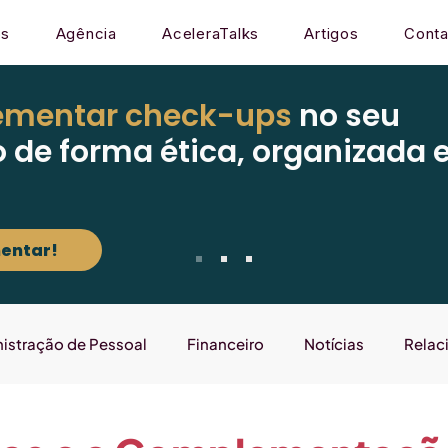
os
Agência
AceleraTalks
Artigos
Conta
ementar check-ups
no seu
o de forma ética, organizada 
entar!
istração de Pessoal
Financeiro
Notícias
Relac
Mercado
Gestão
Sistema
Laboratório que E