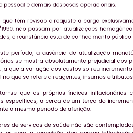
e pessoal e demais despesas operacionais. 
, que têm revisão e reajuste a cargo exclusivame
0/1990, não passam por atualizações homogênea
as, circunstância esta de conhecimento público e
ste período, a ausência de atualização monetár
órios se mostra absolutamente prejudicial aos p
, já que a variação dos custos sofreu increment
 no que se refere a reagentes, insumos e tributos
tar-se que os próprios índices inflacionários 
 específicas, a cerca de um terço do increment
nte o mesmo período de aferição.
dores de serviços de saúde não são contemplados
er com a reposição das perdas inflacionária