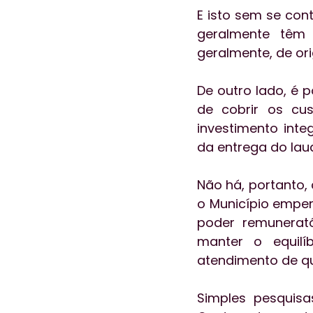
E isto sem se con
geralmente têm 
geralmente, de ori
De outro lado, é p
de cobrir os cus
investimento int
da entrega do lau
Não há, portanto,
o Município empen
poder remunerat
manter o equilí
atendimento de q
Simples pesquisa