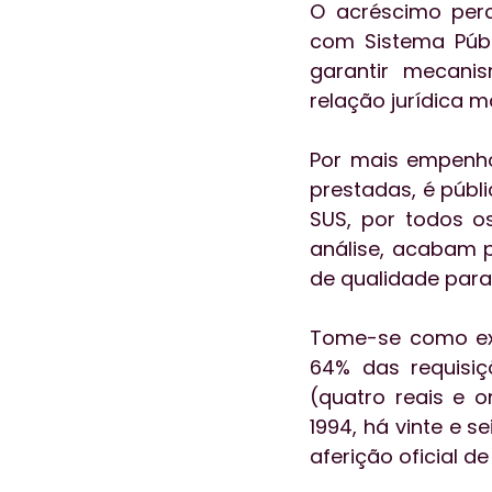
O acréscimo perc
com Sistema Públi
garantir mecani
relação jurídica m
Por mais empenho
prestadas, é públi
SUS, por todos o
análise, acabam p
de qualidade para
Tome-se como ex
64% das requisiç
(quatro reais e o
1994, há vinte e 
aferição oficial d