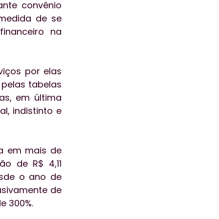
nte convênio 
medida de se 
inanceiro na 
ços por elas 
pelas tabelas 
s, em última 
 indistinto e 
 em mais de 
o de R$ 4,11 
sde o ano de 
usivamente de 
de 300%.