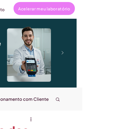
Acelerar meu laboratório
to
e
ionamento com Cliente
ncanta
Entrevistas