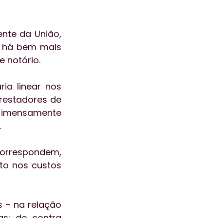
nte da União, 
 há bem mais 
 notório. 
ia linear nos 
restadores de 
o imensamente 
.
correspondem, 
o nos custos 
 – na relação 
s; de contra 