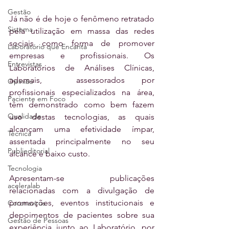
Gestão
Já não é de hoje o fenômeno retratado 
Sistema
pela utilização em massa das redes 
sociais como forma de promover 
Laboratório que Encanta
empresas e profissionais. Os 
Entrevistas
Laboratórios de Análises Clínicas, 
ademais,  assessorados por 
Opinião
profissionais especializados na área, 
Paciente em Foco
têm demonstrado como bem fazem 
Qualidade
uso destas tecnologias, as quais 
alcançam uma efetividade ímpar, 
Técnica
assentada principalmente no seu 
Publieditorial
alcance e baixo custo.
Tecnologia
Apresentam-se publicações 
aceleralab
relacionadas com a divulgação de 
promoções, eventos institucionais e 
Coronavírus
depoimentos de pacientes sobre sua 
Gestão de Pessoas
experiência junto ao Laboratório, por 