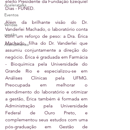
eleito Presidente da Fundação Ezequiel 
Aceleratalks
Dias - FUNED.
Eventos
Além da brilhante visão do Dr. 
Vendas
Vanderlei Machado, o laboratório conta 
gestão
com um reforço de peso: a Dra. Érica 
Machado, filha do Dr. Vanderlei que 
Atendimento
assumiu conjuntamente a direção do 
negócio. Érica é graduada em Farmácia 
- Bioquímica pela Universidade do 
Grande Rio e especializou-se em 
Análises Clínicas pela UFMG. 
Preocupada em melhorar o 
atendimento do laboratório e otimizar 
a gestão, Érica também é formada em 
Administração pela Universidade 
Federal de Ouro Preto, e 
complementou seus estudos com uma 
pós-graduação em Gestão de 