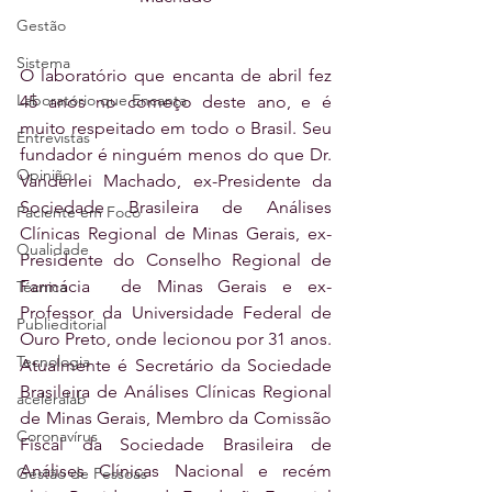
Gestão
Sistema
O laboratório que encanta de abril fez 
Laboratório que Encanta
45 anos no começo deste ano, e é 
muito respeitado em todo o Brasil. Seu 
Entrevistas
fundador é ninguém menos do que Dr. 
Opinião
Vanderlei Machado, ex-Presidente da 
Sociedade Brasileira de Análises 
Paciente em Foco
Clínicas Regional de Minas Gerais, ex-
Qualidade
Presidente do Conselho Regional de 
Farmácia  de Minas Gerais e ex-
Técnica
Professor da Universidade Federal de 
Publieditorial
Ouro Preto, onde lecionou por 31 anos. 
Tecnologia
Atualmente é Secretário da Sociedade 
Brasileira de Análises Clínicas Regional 
aceleralab
de Minas Gerais, Membro da Comissão 
Coronavírus
Fiscal da Sociedade Brasileira de 
Análises Clínicas Nacional e recém 
Gestão de Pessoas