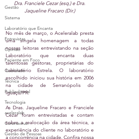
 Dra. Franciele Cezar (esq.) e Dra. 
Gestão
Jaqueline Fracaro (Dir.)
Sistema
Laboratório que Encanta
No mês de março, o Aceleralab presta 
Entrevistas
uma singela homenagem a todas 
nossas leitoras entrevistando na seção 
Opinião
Laboratório que encanta duas 
Paciente em Foco
talentosas gestoras, proprietárias do 
Laboratório Estrela. O laboratório 
Qualidade
escolhido iniciou sua história em 2006 
Técnica
na cidade de Serranópolis do 
Publieditorial
Iguaçu/PR.
Tecnologia
As Dras. Jaqueline Fracaro e Franciele 
aceleralab
Cezar foram entrevistadas e contam  
sobre a realocação da área técnica, a 
Coronavírus
experiência do cliente no laboratório e 
Gestão de Pessoas
a concorrência na cidade. Confira nossa 