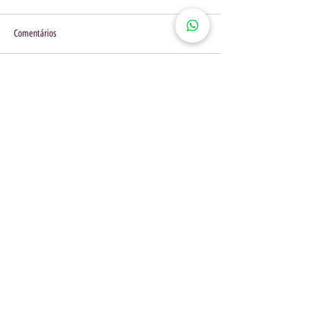
Comentários
Escreva um comentário
Receba
atualizações!
Entrar no Grupo VIP
Seguir no instagram
Se inscrever na newsletter