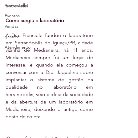
Aceleratalks
entrevista!
Eventos
Como surgiu o laboratório
Vendas
A Dra. Franciele fundou o laboratório 
gestão
em Serranópolis do Iguaçu/PR, cidade 
Atendimento
vizinha de Medianeira, há 11 anos. 
Medianeira sempre foi um lugar de 
interesse, e quando ela começou a 
conversar com a Dra. Jaqueline sobre 
implantar o sistema de gestão da 
qualidade no laboratório em 
Serranópolis, veio a ideia da sociedade 
e da abertura de um laboratório em 
Medianeira, deixando o antigo como 
posto de coleta.