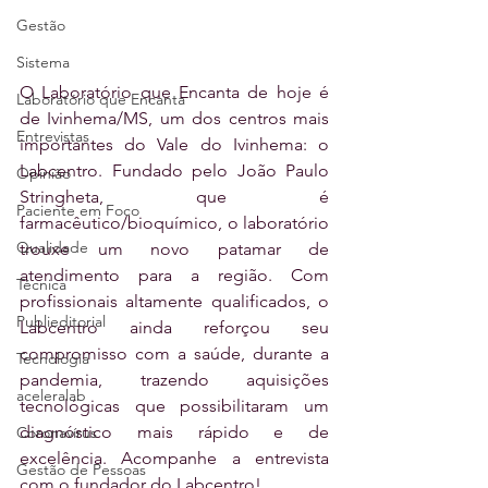
Gestão
Sistema
O Laboratório que Encanta de hoje é 
Laboratório que Encanta
de Ivinhema/MS, um dos centros mais 
Entrevistas
importantes do Vale do Ivinhema: o 
Labcentro. Fundado pelo João Paulo 
Opinião
Stringheta, que é 
Paciente em Foco
farmacêutico/bioquímico, o laboratório 
Qualidade
trouxe um novo patamar de 
atendimento para a região. Com 
Técnica
profissionais altamente qualificados, o 
Publieditorial
Labcentro ainda reforçou seu 
compromisso com a saúde, durante a 
Tecnologia
pandemia, trazendo aquisições 
aceleralab
tecnológicas que possibilitaram um 
diagnóstico mais rápido e de 
Coronavírus
excelência. Acompanhe a entrevista 
Gestão de Pessoas
com o fundador do Labcentro!